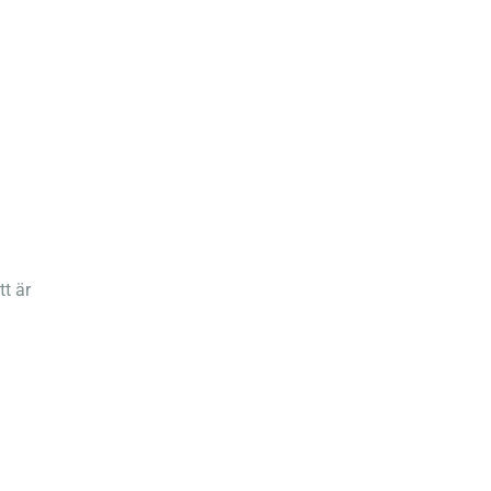
tt är