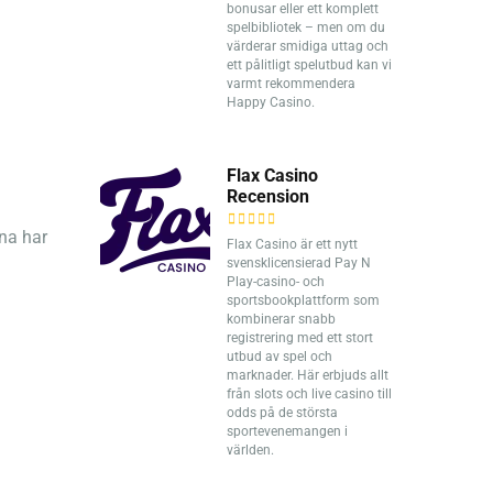
bonusar eller ett komplett
spelbibliotek – men om du
värderar smidiga uttag och
ett pålitligt spelutbud kan vi
varmt rekommendera
Happy Casino.
Flax Casino
Recension
rna har
Flax Casino är ett nytt
svensklicensierad Pay N
Play-casino- och
sportsbookplattform som
kombinerar snabb
registrering med ett stort
utbud av spel och
marknader. Här erbjuds allt
från slots och live casino till
odds på de största
sportevenemangen i
världen.