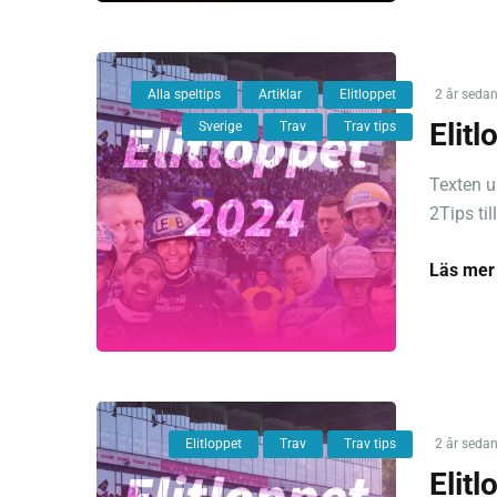
Alla speltips
Artiklar
Elitloppet
2 år seda
Elit
Sverige
Trav
Trav tips
Texten up
2Tips ti
Läs mer
Elitloppet
Trav
Trav tips
2 år seda
Elit