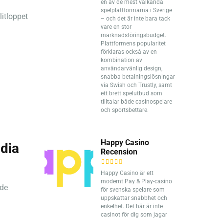
en av de mest välkända
spelplattformarna i Sverige
litloppet
– och det är inte bara tack
vare en stor
marknadsföringsbudget.
Plattformens popularitet
förklaras också av en
kombination av
användarvänlig design,
snabba betalningslösningar
via Swish och Trustly, samt
ett brett spelutbud som
tilltalar både casinospelare
och sportsbettare.
Happy Casino
dia
Recension
Happy Casino är ett
modernt Pay & Play-casino
åde
för svenska spelare som
uppskattar snabbhet och
enkelhet. Det här är inte
casinot för dig som jagar