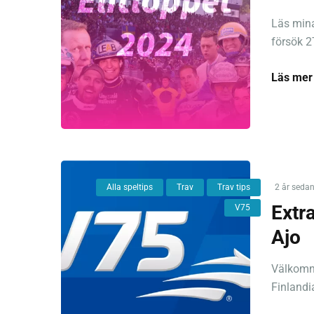
Läs mina 
försök 2
Läs mer
Alla speltips
Trav
Trav tips
2 år seda
Extr
V75
Ajo
Välkomna
Finlandi