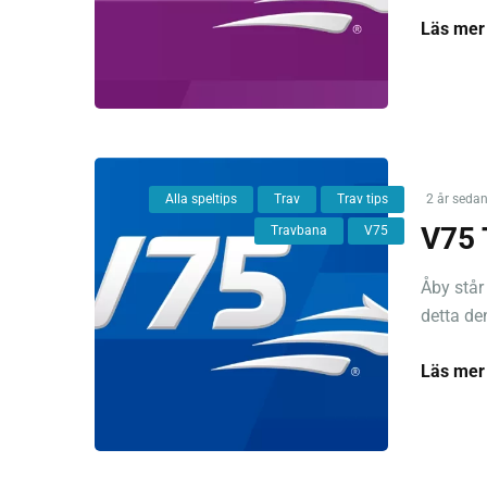
Läs mer
Alla speltips
Trav
Trav tips
2 år seda
V75 
Travbana
V75
Åby står
detta de
Läs mer