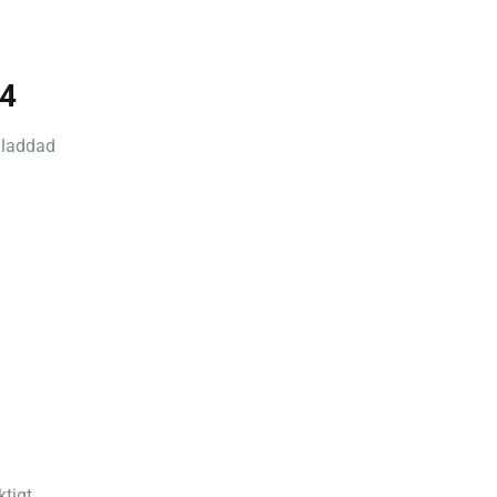
24
r laddad
tigt