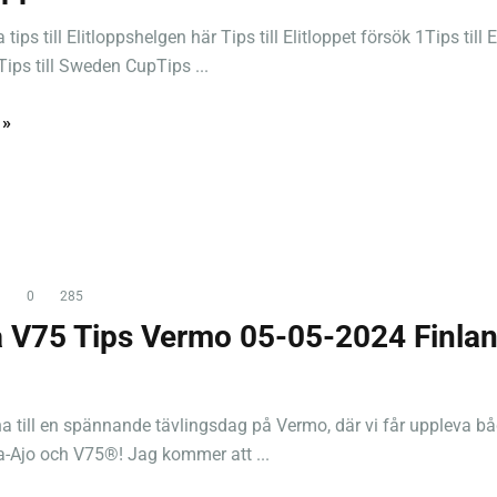
tips till Elitloppshelgen här Tips till Elitloppet försök 1Tips till E
Tips till Sweden CupTips ...
 »
n
0
285
a V75 Tips Vermo 05-05-2024 Finlan
 till en spännande tävlingsdag på Vermo, där vi får uppleva b
a-Ajo och V75®! Jag kommer att ...