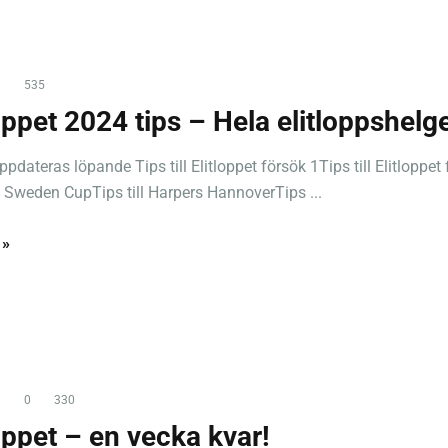
n
535
loppet 2024 tips – Hela elitloppshelg
pdateras löpande Tips till Elitloppet försök 1Tips till Elitloppet
ll Sweden CupTips till Harpers HannoverTips ...
 »
n
0
330
loppet – en vecka kvar!