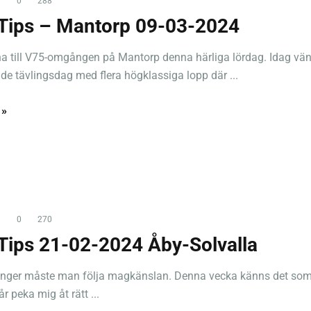
n
0
288
Tips – Mantorp 09-03-2024
 till V75-omgången på Mantorp denna härliga lördag. Idag vän
e tävlingsdag med flera högklassiga lopp där ...
 »
n
0
270
Tips 21-02-2024 Åby-Solvalla
ånger måste man följa magkänslan. Denna vecka känns det so
r peka mig åt rätt ...