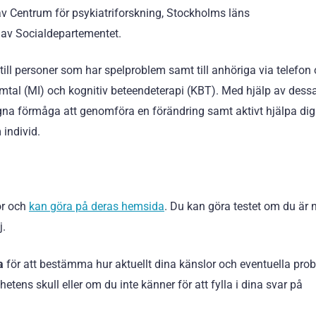
 av Centrum för psykiatriforskning, Stockholms läns
 av Socialdepartementet.
ill personer som har spelproblem samt till anhöriga via telefon
mtal (MI) och kognitiv beteendeterapi (KBT). Med hjälp av dess
in egna förmåga att genomföra en förändring samt aktivt hjälpa dig
individ.
or och
kan göra på deras hemsida
.
Du kan göra testet om du är 
j.
a
för att bestämma hur aktuellt dina känslor och eventuella pro
hetens skull eller om du inte känner för att fylla i dina svar på