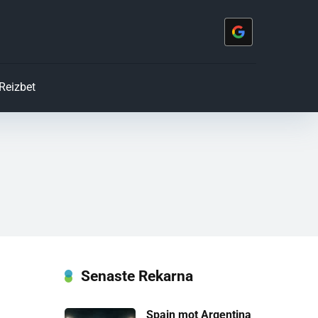
Reizbet
Senaste Rekarna
Spain mot Argentina