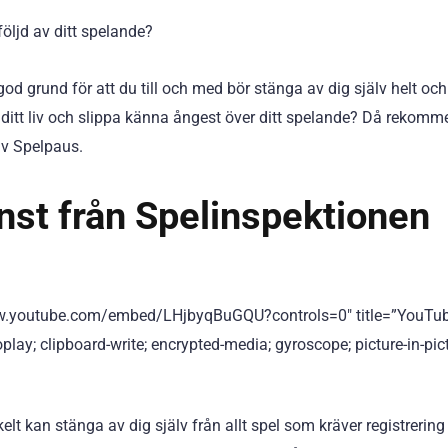
följd av ditt spelande?
god grund för att du till och med bör stänga av dig själv helt och
ver ditt liv och slippa känna ångest över ditt spelande? Då rekom
 av Spelpaus.
änst från Spelinspektionen
www.youtube.com/embed/LHjbyqBuGQU?controls=0″ title=”YouTub
lay; clipboard-write; encrypted-media; gyroscope; picture-in-pic
elt kan stänga av dig själv från allt spel som kräver registrerin