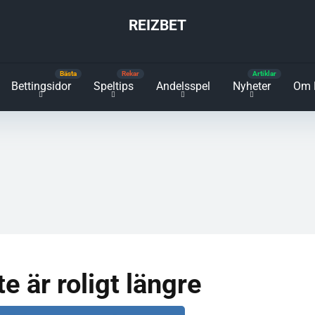
REIZBET
Bettingsidor
Speltips
Andelsspel
Nyheter
Om 
te är roligt längre