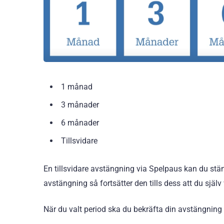
1 månad
3 månader
6 månader
Tillsvidare
En tillsvidare avstängning via Spelpaus kan du stän
avstängning så fortsätter den tills dess att du själv
När du valt period ska du bekräfta din avstängnin