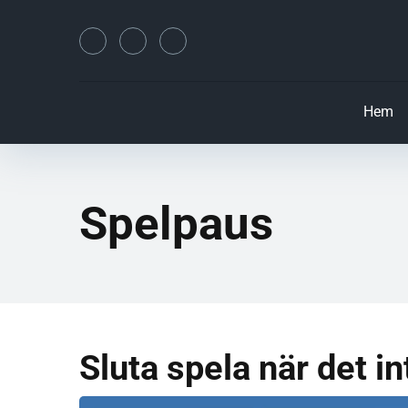
Hem
Spelpaus
Sluta spela när det in