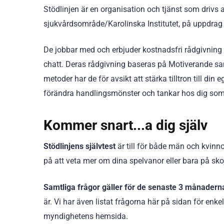
Stödlinjen är en organisation och tjänst som drivs
sjukvårdsområde/Karolinska Institutet, på uppdrag
De jobbar med och erbjuder kostnadsfri rådgivning t
chatt. Deras rådgivning baseras på Motiverande sa
metoder har de för avsikt att stärka tilltron till d
förändra handlingsmönster och tankar hos dig som 
Kommer snart...a dig själv
Stödlinjens självtest
är till för både män och kvinn
på att veta mer om dina spelvanor eller bara på sko
Samtliga frågor gäller för de senaste 3 månadern
är. Vi har även listat frågorna här på sidan för enkel
myndighetens hemsida.