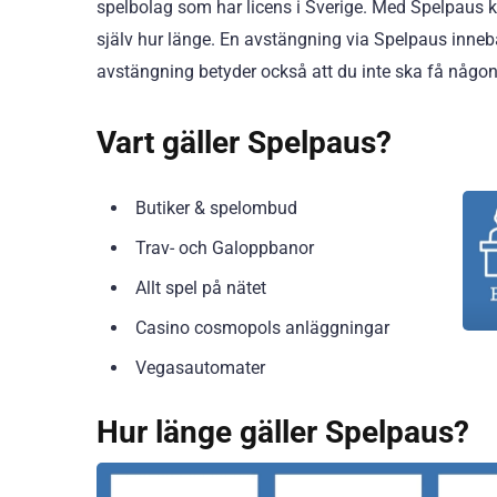
spelbolag som har licens i Sverige. Med Spelpaus k
själv hur länge. En avstängning via Spelpaus innebä
avstängning betyder också att du inte ska få någon
Vart gäller Spelpaus?
Butiker & spelombud
Trav- och Galoppbanor
Allt spel på nätet
Casino cosmopols anläggningar
Vegasautomater
Hur länge gäller Spelpaus?