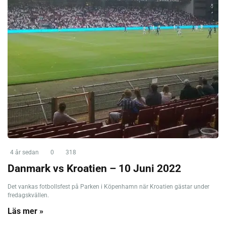
4 år sedan
0
318
Danmark vs Kroatien – 10 Juni 2022
Det vankas fotbollsfest på Parken i Köpenhamn när Kroatien gästar under
fredagskvällen.
Läs mer »