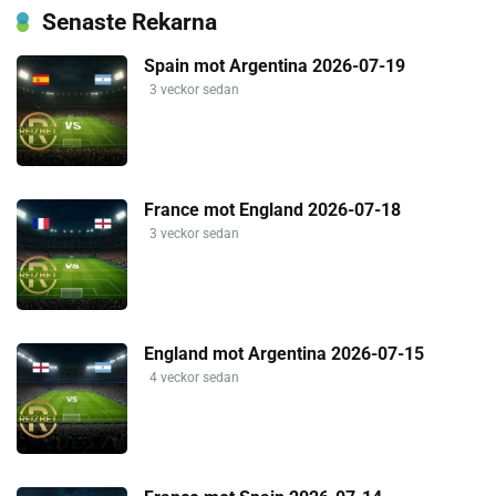
Senaste Rekarna
Spain mot Argentina 2026-07-19
3 veckor sedan
France mot England 2026-07-18
3 veckor sedan
England mot Argentina 2026-07-15
4 veckor sedan