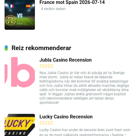
France mot Spain 2026-07-14
4 veckor sedan
Reiz rekommenderar
Jubla Casino Recension
Nya Jubla Casino är här och är påväg att ta Sverige
med storm. Jubla är redan bland de ledande
bettingsidorna när det kommer till snabba betalningar
och hos Jubla hittar du alltid aktuella matcher, dagliga
odds och boostar med möjligheter att skräddarsy dina
spel. Vi diggar Jublas enkla gränssnitt något kopiöst
och rekommenderar verkligen att testar deras
sportsbook!
Lucky Casino Recension
Lucky Casino har under de senaste åren vuxit fram som
en av de mest välkända spelplattformarna i Sverige –