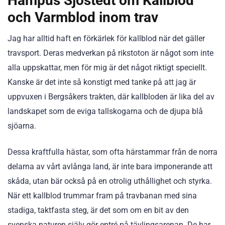
Hampus Sjöstedt om Kallblod
och Varmblod inom trav
Jag har alltid haft en förkärlek för kallblod när det gäller
travsport. Deras medverkan på rikstoton är något som inte
alla uppskattar, men för mig är det något riktigt speciellt.
Kanske är det inte så konstigt med tanke på att jag är
uppvuxen i Bergsåkers trakten, där kallbloden är lika del av
landskapet som de eviga tallskogarna och de djupa blå
sjöarna.
Dessa kraftfulla hästar, som ofta härstammar från de norra
delarna av vårt avlånga land, är inte bara imponerande att
skåda, utan bär också på en otrolig uthållighet och styrka.
När ett kallblod trummar fram på travbanan med sina
stadiga, taktfasta steg, är det som om en bit av den
svenska naturen själv gör entré på tävlingsarenan. De har