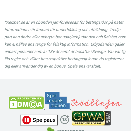
*Reizbet.se är en obunden jämförelsesajt för bettingsidor på nätet.
Informationen är ämnad för underhållning och utbildning. Tredje
part kan ändra eller avbryta bonusar/erbjudanden och Reizbet.com
kan ej hållas ansvariga för felaktig information. Erbjudanden gäller
enbart personer som är 18+ år samt är bosatta i Sverige. Var vänlig
läs regler och villkor hos respektive bettingsajt innan du registrerar
dig eller använder dig av en bonus. Spela ansvarsfullt.