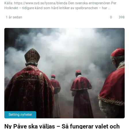
Källa: https://www.svd.se/lyssna/blenda Den svenska entreprenören Per
Holknekt – tidigare känd som hård kritiker av spelbranschen – har ...
1 år sedan
0
398
Betting nyheter
Ny Påve ska väljas – Så fungerar valet och