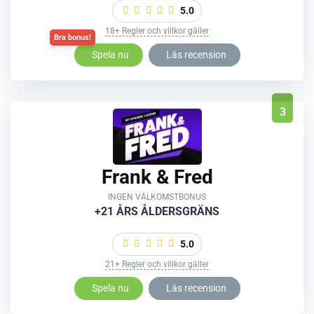
5.0
18+ Regler och villkor gäller
Spela nu
Läs recension
3
Frank & Fred
INGEN VÄLKOMSTBONUS
+21 ÅRS ÅLDERSGRÄNS
5.0
21+ Regler och villkor gäller
Spela nu
Läs recension