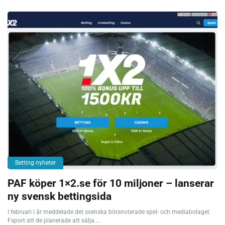
Betting nyheter
PAF köper 1×2.se för 10 miljoner – lanserar
ny svensk bettingsida
I februari i år meddelade det svenska börsnoterade spel- och mediabolaget
Fsport att de planerade att sälja ...