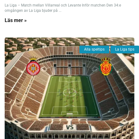
La Liga – Match mellan Villarreal och Levante Inför matchen Den 34:e
omgången av La Liga bjuder på ...
Läs mer »
Alla speltips
La Liga tips