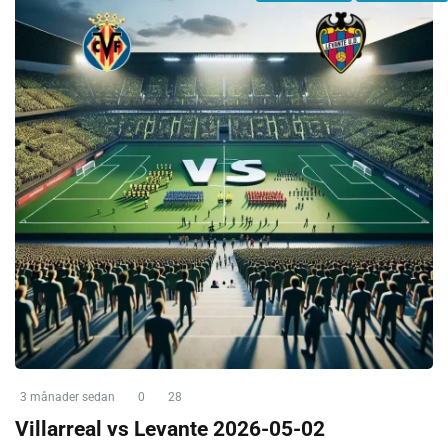
3 månader sedan
0
28
Villarreal vs Levante 2026-05-02