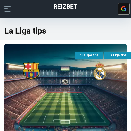
REIZBET
La Liga tips
Alla speltips
La Liga tips