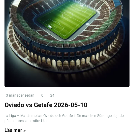
3 månader sedan
0
24
Oviedo vs Getafe 2026-05-10
La Liga – Match mellan Oviedo och Getafe Inför matchen Söndagen bjuder
på ett intressant möte i La ...
Läs mer »