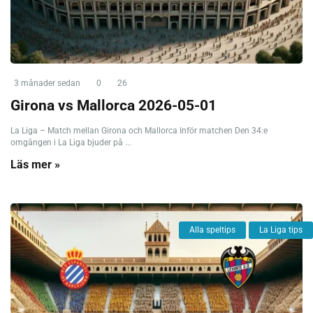
3 månader sedan
0
26
Girona vs Mallorca 2026-05-01
La Liga – Match mellan Girona och Mallorca Inför matchen Den 34:e
omgången i La Liga bjuder på ...
Läs mer »
Alla speltips
La Liga tips