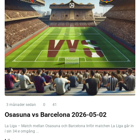
3 månader sedan
0
41
Osasuna vs Barcelona 2026-05-02
La Liga – Match mellan Osasuna och Barcelona Inför matchen La Liga går in
i sin 34:e omgång ...