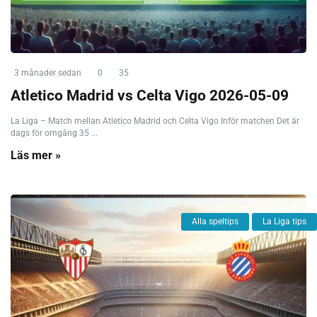
3 månader sedan
0
35
Atletico Madrid vs Celta Vigo 2026-05-09
La Liga – Match mellan Atletico Madrid och Celta Vigo Inför matchen Det är
dags för omgång 35 ...
Läs mer »
Alla speltips
La Liga tips