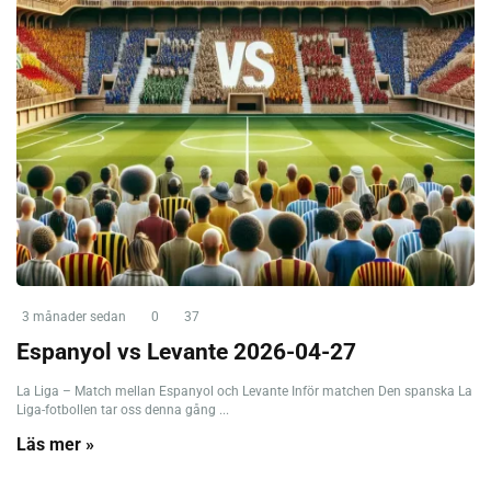
3 månader sedan
0
37
Espanyol vs Levante 2026-04-27
La Liga – Match mellan Espanyol och Levante Inför matchen Den spanska La
Liga-fotbollen tar oss denna gång ...
Läs mer »