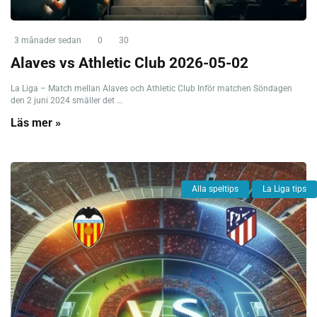
3 månader sedan
0
30
Alaves vs Athletic Club 2026-05-02
La Liga – Match mellan Alaves och Athletic Club Inför matchen Söndagen
den 2 juni 2024 smäller det ...
Läs mer »
Alla speltips
La Liga tips