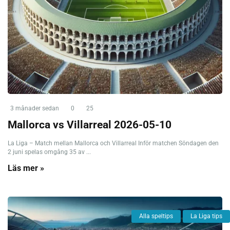
3 månader sedan
0
25
Mallorca vs Villarreal 2026-05-10
La Liga – Match mellan Mallorca och Villarreal Inför matchen Söndagen den
2 juni spelas omgång 35 av ...
Läs mer »
Alla speltips
La Liga tips