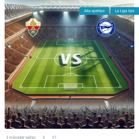
Alla speltips
La Liga tips
3 månader sedan
0
27