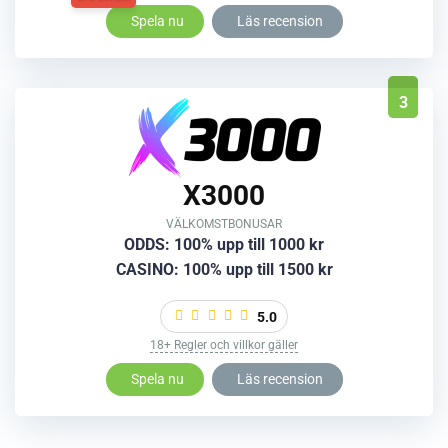
Spela nu
Läs recension
3
X3000
VÄLKOMSTBONUSAR
ODDS: 100% upp till 1000 kr
CASINO: 100% upp till 1500 kr
5.0
18+ Regler och villkor gäller
Spela nu
Läs recension