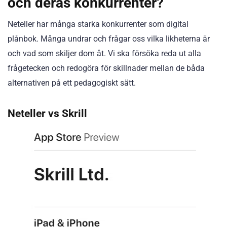
och deras konkurrenter?
Neteller har många starka konkurrenter som digital
plånbok. Många undrar och frågar oss vilka likheterna är
och vad som skiljer dom åt. Vi ska försöka reda ut alla
frågetecken och redogöra för skillnader mellan de båda
alternativen på ett pedagogiskt sätt.
Neteller vs Skrill