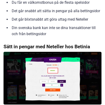
Du får en välkomstbonus på de flesta spelsidor
Det går snabbt att sätta in pengar på alla bettingsidor
Det går blixtsnabbt att göra uttag med Neteller
Din svenska bank kan inte se dina transaktioner till
och från bettingsidor
Sätt in pengar med Neteller hos Betinia