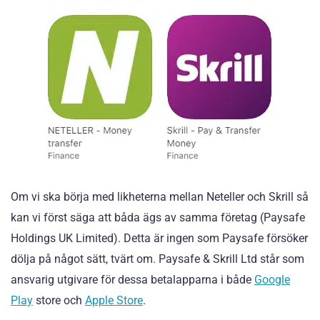
Om vi ska börja med likheterna mellan Neteller och Skrill så
kan vi först säga att båda ägs av samma företag (Paysafe
Holdings UK Limited). Detta är ingen som Paysafe försöker
dölja på något sätt, tvärt om. Paysafe & Skrill Ltd står som
ansvarig utgivare för dessa betalapparna i både
Google
Play
store och
Apple Store
.