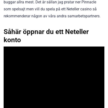
buggar allra mest. Det är sällan jag pratar ner Pinnacle
som spelsajt men vill du spela på ett Neteller casino så
rekommenderar någon av våra andra samarbetspartners.
Såhär öppnar du ett Neteller
konto