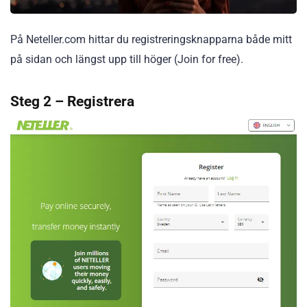
På Neteller.com hittar du registreringsknapparna både mitt
på sidan och längst upp till höger (Join for free).
Steg 2 – Registrera