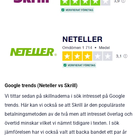
Google trends (Neteller vs Skrill)
Vi tittar sedan på skillnaderna i sök intresset på Google
trends. Här kan vi också se att Skrill är den populäraste
betalningsmetoden av de två men att intresset överlag och
övertid minskar vilket vi nämnt tidigare i texten. I sök
jämförelsen har vi också valt att backa bandet ett par år