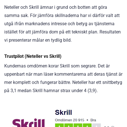
Neteller och Skrill ämnar i grund och botten att göra
samma sak. För jämföra skillnaderna har vi därför valt att
utgå ifrån marknadens intresse och betyg av tjänsterna
istället för att jämföra dom på ett tekniskt plan. Resultaten
vi presenterar målar en tydlig bild.
Trustpilot (Neteller vs Skrill)
Kundernas omdömen korar Skrill som segrare. Det är
uppenbart när man läser kommentarerna att deras tjänst är
mer komplett och fungerar bättre. Neteller har ett snittbetyg
på 3,1 medan Skrill hamnar strax under 4 (3,9).