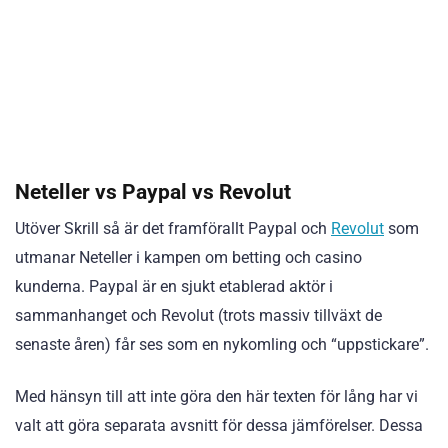
Neteller vs Paypal vs Revolut
Utöver Skrill så är det framförallt Paypal och
Revolut
som
utmanar Neteller i kampen om betting och casino
kunderna. Paypal är en sjukt etablerad aktör i
sammanhanget och Revolut (trots massiv tillväxt de
senaste åren) får ses som en nykomling och “uppstickare”.
Med hänsyn till att inte göra den här texten för lång har vi
valt att göra separata avsnitt för dessa jämförelser. Dessa