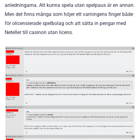
anledningarna. Att kunna spela utan spelpaus är en annan.
Men det finns många som höjer ett varningens finger både
för olicensierade spelbolag och att sätta in pengar med
Neteller till casinon utan licens.