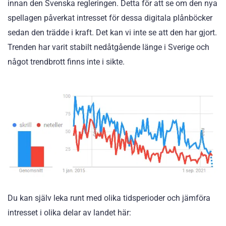
innan den Svenska regleringen. Detta för att se om den nya
spellagen påverkat intresset för dessa digitala plånböcker
sedan den trädde i kraft. Det kan vi inte se att den har gjort.
Trenden har varit stabilt nedåtgående länge i Sverige och
något trendbrott finns inte i sikte.
Du kan själv leka runt med olika tidsperioder och jämföra
intresset i olika delar av landet här: