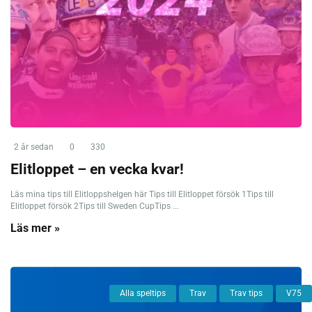
2 år sedan
0
330
Elitloppet – en vecka kvar!
Läs mina tips till Elitloppshelgen här Tips till Elitloppet försök 1Tips till
Elitloppet försök 2Tips till Sweden CupTips ...
Läs mer »
Alla speltips
Trav
Trav tips
V75