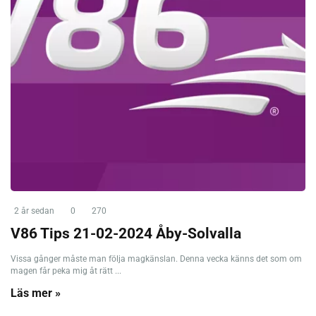
2 år sedan
0
270
V86 Tips 21-02-2024 Åby-Solvalla
Vissa gånger måste man följa magkänslan. Denna vecka känns det som om
magen får peka mig åt rätt ...
Läs mer »