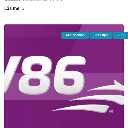
Läs mer »
Alla speltips
Trav tips
V86