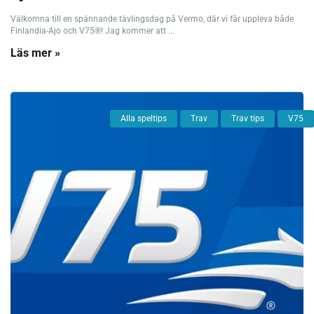
Välkomna till en spännande tävlingsdag på Vermo, där vi får uppleva både
Finlandia-Ajo och V75®! Jag kommer att ...
Läs mer »
Alla speltips
Trav
Trav tips
V75