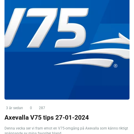
3 år sedan
0
287
Axevalla V75 tips 27-01-2024
Denna vecka ser vi fram emot en V75-omgång på Axevalla som känns riktigt
spännande av mina favoriter bland ...