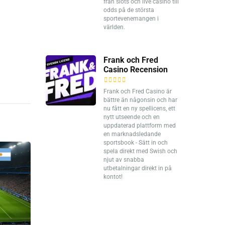
från slots och live casino till
odds på de största
sportevenemangen i
världen.
Frank och Fred
Casino Recension
Frank och Fred Casino är
bättre än någonsin och har
nu fått en ny spellicens, ett
nytt utseende och en
uppdaterad plattform med
en marknadsledande
sportsbook - Sätt in och
spela direkt med Swish och
njut av snabba
utbetalningar direkt in på
kontot!