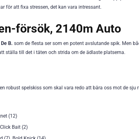
ar för att fixa stressen, det kan vara intressant.
nen-försök, 2140m Auto
 De B.
som de flesta ser som en potent avslutande spik. Men b
t ställa till det i täten och strida om de ädlaste platserna.
robust spelskiss som skal vara redo att bära oss mot de sju r
tnet (12)
lick Bait (2)
 (7), Bold Knick (14)