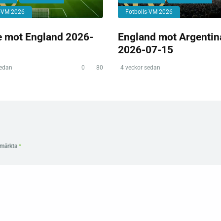
s-VM 2026
Fotbolls-VM 2026
e mot England 2026-
England mot Argentin
2026-07-15
sedan
0
80
4 veckor sedan
r märkta
*