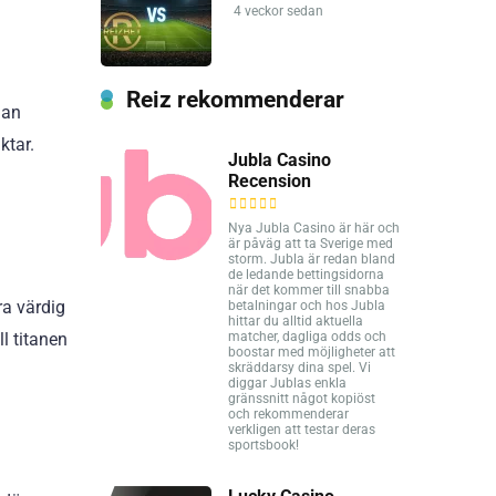
4 veckor sedan
Reiz rekommenderar
dan
ktar.
Jubla Casino
Recension
Nya Jubla Casino är här och
är påväg att ta Sverige med
storm. Jubla är redan bland
de ledande bettingsidorna
när det kommer till snabba
a värdig
betalningar och hos Jubla
hittar du alltid aktuella
l titanen
matcher, dagliga odds och
boostar med möjligheter att
skräddarsy dina spel. Vi
diggar Jublas enkla
gränssnitt något kopiöst
och rekommenderar
verkligen att testar deras
sportsbook!