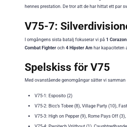
hennes prestation. De tror att de har hittat ett par sv
V75-7: Silverdivisio
I omgångens sista batalj fokuserar vi på
1 Corazon
Combat Fighter
och
4 Hipster Am
har kapaciteten at
Spelskiss för V75
Med ovanstående genomgångar sätter vi samman en 
V75-1: Esposito (2)
V75-2: Bicc’s Tobee (8), Village Party (10), Fas
V75-3: High on Pepper (9), Rome Pays Off (3), C
V75-4: Pwojtech Vrijthout (1), Caughtredhanded