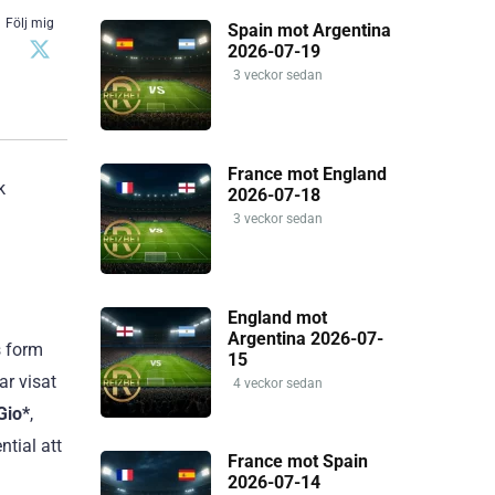
Följ mig
Spain mot Argentina
2026-07-19
3 veckor sedan
France mot England
k
2026-07-18
3 veckor sedan
England mot
Argentina 2026-07-
s form
15
r visat
4 veckor sedan
Gio*
,
ntial att
France mot Spain
2026-07-14