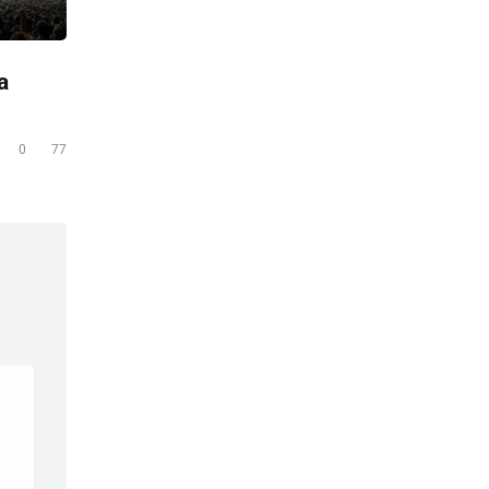
a
0
77