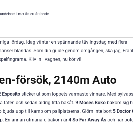
andelspel i mer än ett årtionde.
iga lördag. Idag väntar en spännande tävlingsdag med flera
lchanser blandas. Som din guide genom omgången, ska jag, Fran
pelfingrarna. Kliv in i vagnen, nu kör vi!
nen-försök, 2140m Auto
2 Esposito
sticker ut som loppets varmaste vinnare. Med sylvas
ta täten och sedan aldrig titta bakåt.
9 Moses Boko
bakom sig ha
 bjuda upp till kamp om pallplatserna. Glöm inte bort
5 Doctor 
opp. En annan utmanare bakom är
4 So Far Away Ås
och har pote