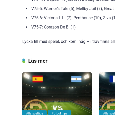
V75-5: Warrior’s Tale (5), Mellby Jail (7), Grea
V75-6: Victoria L.L. (7), Penthouse (10), Ziva (
V75-7: Corazon De B. (1)
Lycka till med spelet, och kom ihåg – i trav finns a
Läs mer
Alla speltips
Fotboll tips
Alla spel