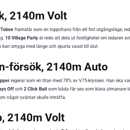
ök, 2140m Volt
s Tobee
framstår som en toppchans från ett fint utgångsläge, re
ng.
10 Village Party
är redo att dela ut festligheter om ledaren svi
kan smyga med länge och spurta vasst till slut.
en-försök, 2140m Auto
epper
regerar som en titan med 78% av V75-kryssen. Han ska var
ys Off
och
2 Click Bait
som båda får ses som klara utmanare til
 om något oväntat skulle inträffa.
p, 2140m Volt