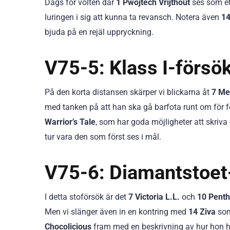
Dags för volten där
1 Pwojtech Vrijthout
ses som et
luringen i sig att kunna ta revansch. Notera även
14
bjuda på en rejäl uppryckning.
V75-5: Klass I-försö
På den korta distansen skärper vi blickarna åt
7 Mel
med tanken på att han ska gå barfota runt om för f
Warrior’s Tale
, som har goda möjligheter att skriva 
tur vara den som först ses i mål.
V75-6: Diamantstoet
I detta stoförsök är det
7 Victoria L.L.
och
10 Pent
Men vi slänger även in en kontring med
14 Ziva
som 
Chocolicious
fram med en beskrivning av hur hon han