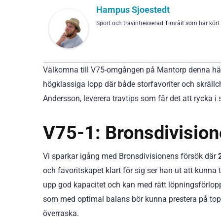
Hampus Sjoestedt
Sport och travintresserad Timråit som har kört 
Välkomna till V75-omgången på Mantorp denna härl
högklassiga lopp där både storfavoriter och skräl
Andersson, leverera travtips som får det att rycka i s
V75-1: Bronsdivisio
Vi sparkar igång med Bronsdivisionens försök där
och favoritskapet klart för sig ser han ut att kunna 
upp god kapacitet och kan med rätt löpningsförlopp
som med optimal balans bör kunna prestera på t
överraska.