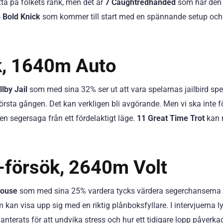
ta på folkets rank, men det är
7 Caughtredhanded
som har den
 Bold Knick
som kommer till start med en spännande setup och
k, 1640m Auto
lby Jail
som med sina 32% ser ut att vara spelarnas jailbird spec
örsta gången. Det kan verkligen bli avgörande. Men vi ska inte 
en segersaga från ett fördelaktigt läge.
11 Great Time Trot
kan 
-försök, 2640m Volt
house
som med sina 25% vardera tycks värdera segerchanserna 
kan visa upp sig med en riktig plånboksfyllare. I intervjuerna ly
terats för att undvika stress och hur ett tidigare lopp påverka