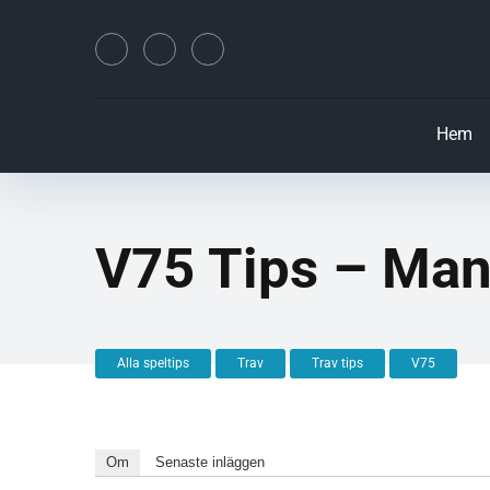
Hem
V75 Tips – Man
Alla speltips
Trav
Trav tips
V75
Om
Senaste inläggen