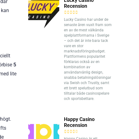
Lucky Casino
 där
Recension
 kan
Lucky Casino har under de
senaste åren vuxit fram som
en av de mest välkända
spelplattformarna i Sverige
– och det är inte bara tack
vare en stor
marknadsföringsbudget.
iellt
Plattformens popularitet
förklaras också av en
förbise
5
kombination av
användarvänlig design,
med lite
snabba betalningslösningar
via Swish och Trustly, samt
ett brett spelutbud som
tilltalar både casinospelare
och sportsbettare.
högt.
Happy Casino
Recension
fts
de
Happy Casino är ett