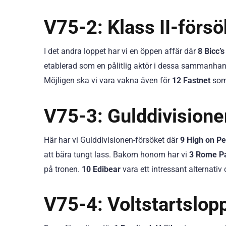
V75-2: Klass II-förs
I det andra loppet har vi en öppen affär där
8 Bicc’
etablerad som en pålitlig aktör i dessa sammanha
Möjligen ska vi vara vakna även för
12 Fastnet
som 
V75-3: Gulddivision
Här har vi Gulddivisionen-försöket där
9 High on P
att bära tungt lass. Bakom honom har vi
3 Rome Pa
på tronen.
10 Edibear
vara ett intressant alternativ
V75-4: Voltstartslop