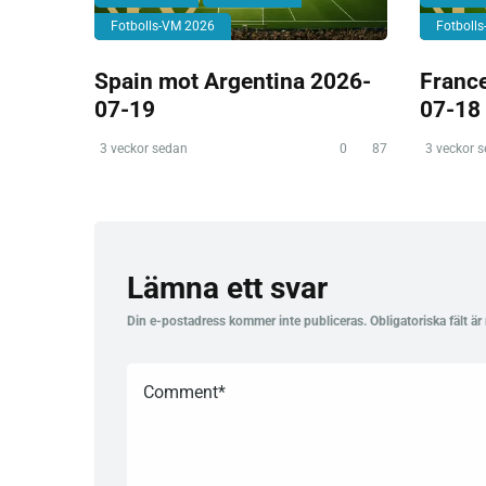
Fotbolls-VM 2026
Fotboll
Spain mot Argentina 2026-
Franc
07-19
07-18
3 veckor sedan
0
87
3 veckor 
Lämna ett svar
Din e-postadress kommer inte publiceras.
Obligatoriska fält ä