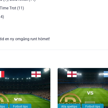
t Time Trot (11)
14)
lltid en ny omgång runt hörnet!
tips
Fotboll tips
Alla speltips
Fotboll tips