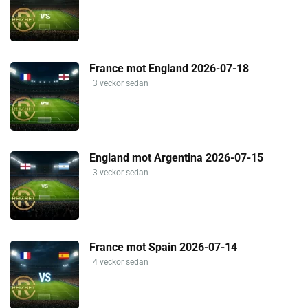
France mot England 2026-07-18
3 veckor sedan
England mot Argentina 2026-07-15
3 veckor sedan
France mot Spain 2026-07-14
4 veckor sedan