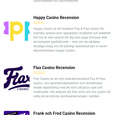
casinospelare och sportsbettare.
Happy Casino Recension
Happy Casino är ett modernt Pay & Play-casino för
svenska spelare som uppskattar snabbhet och enkelhet.
Det här är inte casinot för dig som jagar bonusar eller
ett komplett spelbibliotek – men om du värderar
smidiga uttag och ett pålitligt spelutbud kan vi varmt
rekommendera Happy Casino.
Flax Casino Recension
Flax Casino är ett nytt svensklicensierad Pay N Play-
casino- och sportsbookplattform som kombinerar
snabb registrering med ett stort utbud av spel och
marknader. Här erbjuds allt från slots och live casino till
odds på de största sportevenemangen i världen.
Frank och Fred Casino Recension