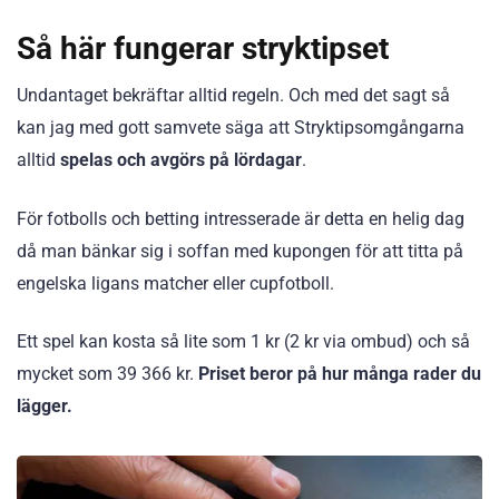
Så här fungerar stryktipset
Undantaget bekräftar alltid regeln. Och med det sagt så
kan jag med gott samvete säga att Stryktipsomgångarna
alltid
spelas och avgörs på lördagar
.
För fotbolls och betting intresserade är detta en helig dag
då man bänkar sig i soffan med kupongen för att titta på
engelska ligans matcher eller cupfotboll.
Ett spel kan kosta så lite som 1 kr (2 kr via ombud) och så
mycket som 39 366 kr.
Priset beror på hur många rader du
lägger.