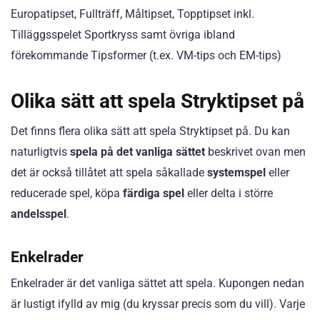
Europatipset, Fullträff, Måltipset, Topptipset inkl.
Tilläggsspelet Sportkryss samt övriga ibland
förekommande Tipsformer (t.ex. VM-tips och EM-tips)
Olika sätt att spela Stryktipset på
Det finns flera olika sätt att spela Stryktipset på. Du kan
naturligtvis
spela på det vanliga sättet
beskrivet ovan men
det är också tillåtet att spela såkallade
systemspel
eller
reducerade spel, köpa
färdiga spel
eller delta i större
andelsspel
.
Enkelrader
Enkelrader är det vanliga sättet att spela. Kupongen nedan
är lustigt ifylld av mig (du kryssar precis som du vill). Varje