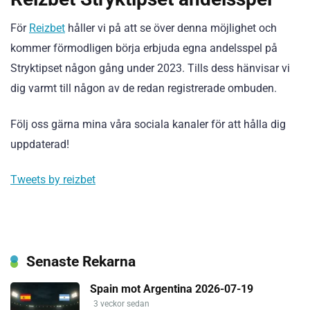
För
Reizbet
håller vi på att se över denna möjlighet och
kommer förmodligen börja erbjuda egna andelsspel på
Stryktipset någon gång under 2023. Tills dess hänvisar vi
dig varmt till någon av de redan registrerade ombuden.
Följ oss gärna mina våra sociala kanaler för att hålla dig
uppdaterad!
Tweets by reizbet
Senaste Rekarna
Spain mot Argentina 2026-07-19
3 veckor sedan