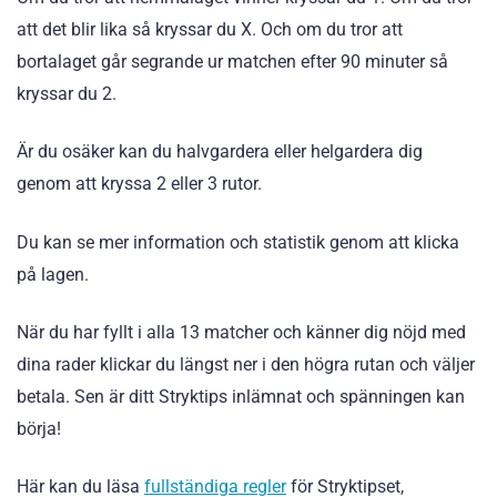
att det blir lika så kryssar du X. Och om du tror att
bortalaget går segrande ur matchen efter 90 minuter så
kryssar du 2.
Är du osäker kan du halvgardera eller helgardera dig
genom att kryssa 2 eller 3 rutor.
Du kan se mer information och statistik genom att klicka
på lagen.
När du har fyllt i alla 13 matcher och känner dig nöjd med
dina rader klickar du längst ner i den högra rutan och väljer
betala. Sen är ditt Stryktips inlämnat och spänningen kan
börja!
Här kan du läsa
fullständiga regler
för Stryktipset,