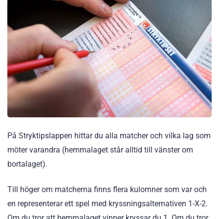
På Stryktipslappen hittar du alla matcher och vilka lag som
möter varandra (hemmalaget står alltid till vänster om
bortalaget).
Till höger om matcherna finns flera kulomner som var och
en representerar ett spel med kryssningsalternativen 1-X-2.
Om du tror att hemmalaget vinner kryssar du 1. Om du tror