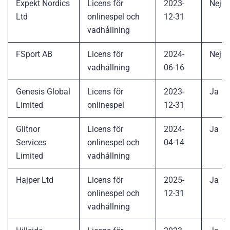
Expekt Nordics
Licens för
2023-
Nej
Ltd
onlinespel och
12-31
vadhållning
FSport AB
Licens för
2024-
Nej
vadhållning
06-16
Genesis Global
Licens för
2023-
Ja
Limited
onlinespel
12-31
Glitnor
Licens för
2024-
Ja
Services
onlinespel och
04-14
Limited
vadhållning
Hajper Ltd
Licens för
2025-
Ja
onlinespel och
12-31
vadhållning