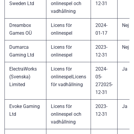
Sweden Ltd
onlinespel och
12-31
vadhållning
Dreambox
Licens för
2024-
Nej
Games OÜ
onlinespel
01-17
Dumarca
Licens för
2023-
Nej
Gaming Ltd
onlinespel
12-31
ElectraWorks
Licens för
2024-
Ja
(Svenska)
onlinespelLicens
05-
Limited
för vadhållning
272025-
12-31
Evoke Gaming
Licens för
2023-
Ja
Ltd
onlinespel och
12-31
vadhållning