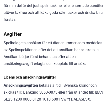
för min del är det just spelmaskiner eller enarmade banditer
utöver taxfree och att käka goda räkmackor och dricka bira
förstås.
Avgifter
Spelbolagets ansökan får ett diarienummer som meddelas
av Spelinspektionen efter det att ansökan har skickats in.
Ansökan börjar först behandlas efter att en
ansökningsavgift erlagts och kopplats till ansökan.
Licens och ansökningsavgifter
Ansökningsavgiften
betalas alltid i Svenska kronor och
skickas till: Bankgiro 5050-0875 eller från utlandet till: IBAN
SE25 1200 0000 0128 1010 5081 Swift DABASESX.