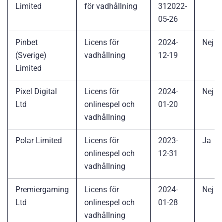
Limited
för vadhållning
312022-
05-26
Pinbet
Licens för
2024-
Nej
(Sverige)
vadhållning
12-19
Limited
Pixel Digital
Licens för
2024-
Nej
Ltd
onlinespel och
01-20
vadhållning
Polar Limited
Licens för
2023-
Ja
onlinespel och
12-31
vadhållning
Premiergaming
Licens för
2024-
Nej
Ltd
onlinespel och
01-28
vadhållning