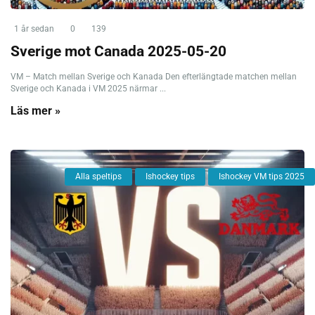
1 år sedan
0
139
Sverige mot Canada 2025-05-20
VM – Match mellan Sverige och Kanada Den efterlängtade matchen mellan
Sverige och Kanada i VM 2025 närmar ...
Läs mer »
Alla speltips
Ishockey tips
Ishockey VM tips 2025