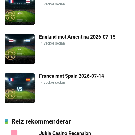
3 veckor sedan
England mot Argentina 2026-07-15
4 veckor sedan
France mot Spain 2026-07-14
4 veckor sedan
Reiz rekommenderar
Jubla Casino Recension