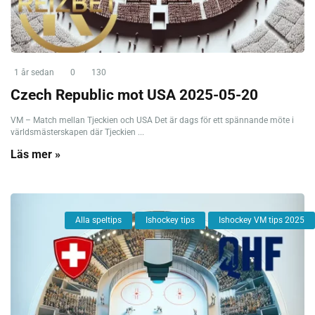
1 år sedan
0
130
Czech Republic mot USA 2025-05-20
VM – Match mellan Tjeckien och USA Det är dags för ett spännande möte i
världsmästerskapen där Tjeckien ...
Läs mer »
Alla speltips
Ishockey tips
Ishockey VM tips 2025