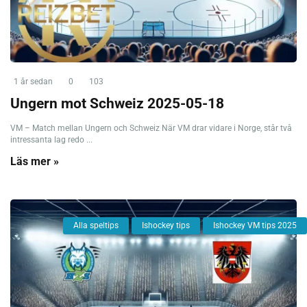
1 år sedan
0
103
Ungern mot Schweiz 2025-05-18
VM – Match mellan Ungern och Schweiz När VM drar vidare i Norge, står två
intressanta lag redo ...
Läs mer »
Alla speltips
Ishockey tips
Ishockey VM tips 2025