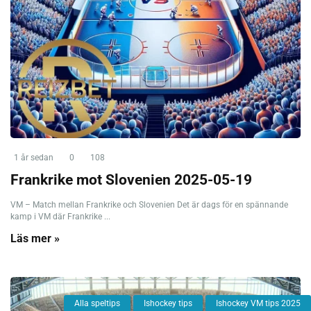
1 år sedan
0
108
Frankrike mot Slovenien 2025-05-19
VM – Match mellan Frankrike och Slovenien Det är dags för en spännande
kamp i VM där Frankrike ...
Läs mer »
Alla speltips
Ishockey tips
Ishockey VM tips 2025