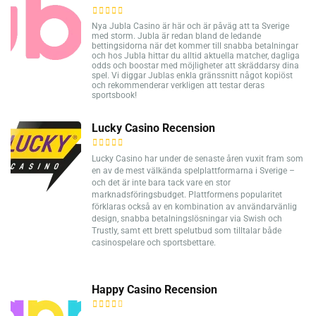
Nya Jubla Casino är här och är påväg att ta Sverige
med storm. Jubla är redan bland de ledande
bettingsidorna när det kommer till snabba betalningar
och hos Jubla hittar du alltid aktuella matcher, dagliga
odds och boostar med möjligheter att skräddarsy dina
spel. Vi diggar Jublas enkla gränssnitt något kopiöst
och rekommenderar verkligen att testar deras
sportsbook!
Lucky Casino Recension
Lucky Casino har under de senaste åren vuxit fram som
en av de mest välkända spelplattformarna i Sverige –
och det är inte bara tack vare en stor
marknadsföringsbudget. Plattformens popularitet
förklaras också av en kombination av användarvänlig
design, snabba betalningslösningar via Swish och
Trustly, samt ett brett spelutbud som tilltalar både
casinospelare och sportsbettare.
Happy Casino Recension