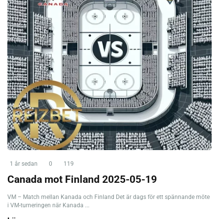
1 år sedan
0
119
Canada mot Finland 2025-05-19
VM – Match mellan Kanada och Finland Det är dags för ett spännande möte
i VM-turneringen när Kanada ...