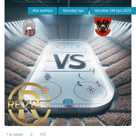
Alla speltips
Ishockey tips
Ishockey VM tips 2025
1 år sedan
0
105