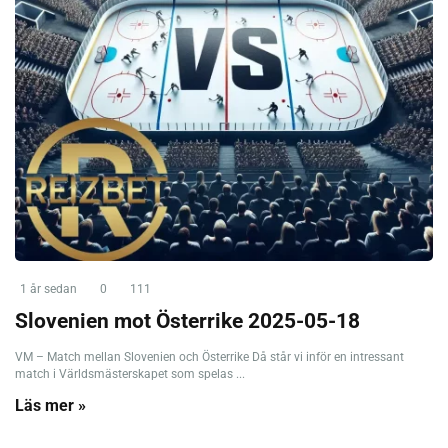
1 år sedan
0
111
Slovenien mot Österrike 2025-05-18
VM – Match mellan Slovenien och Österrike Då står vi inför en intressant
match i Världsmästerskapet som spelas ...
Läs mer »