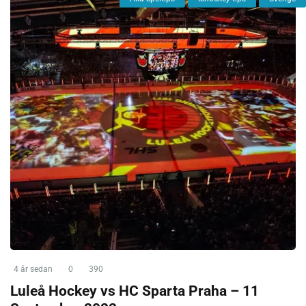
4 år sedan
0
390
Luleå Hockey vs HC Sparta Praha – 11