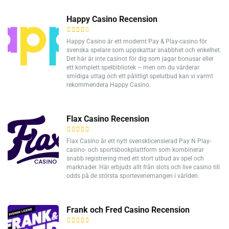
Happy Casino Recension
Happy Casino är ett modernt Pay & Play-casino för
svenska spelare som uppskattar snabbhet och enkelhet.
Det här är inte casinot för dig som jagar bonusar eller
ett komplett spelbibliotek – men om du värderar
smidiga uttag och ett pålitligt spelutbud kan vi varmt
rekommendera Happy Casino.
Flax Casino Recension
Flax Casino är ett nytt svensklicensierad Pay N Play-
casino- och sportsbookplattform som kombinerar
snabb registrering med ett stort utbud av spel och
marknader. Här erbjuds allt från slots och live casino till
odds på de största sportevenemangen i världen.
Frank och Fred Casino Recension