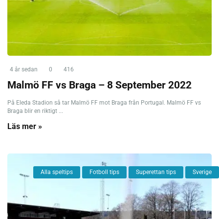
4 år sedan
0
416
Malmö FF vs Braga – 8 September 2022
På Eleda Stadion så tar Malmö FF mot Braga från Portugal. Malmö FF vs
Braga blir en riktigt ...
Läs mer »
Alla speltips
Fotboll tips
Superettan tips
Sverige