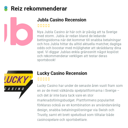
Reiz rekommenderar
Jubla Casino Recension
Nya Jubla Casino är här och är påväg att ta Sverige
med storm. Jubla är redan bland de ledande
bettingsidorna när det kommer till snabba betalningar
och hos Jubla hittar du alltid aktuella matcher, dagliga
odds och boostar med möjligheter att skräddarsy dina
spel. Vi diggar Jublas enkla gränssnitt något kopiöst
och rekommenderar verkligen att testar deras
sportsbook!
Lucky Casino Recension
Lucky Casino har under de senaste åren vuxit fram som
en av de mest välkända spelplattformarna i Sverige –
och det är inte bara tack vare en stor
marknadsföringsbudget. Plattformens popularitet
förklaras också av en kombination av användarvänlig
design, snabba betalningslösningar via Swish och
Trustly, samt ett brett spelutbud som tilltalar både
casinospelare och sportsbettare.