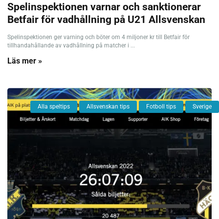
Spelinspektionen varnar och sanktionerar
Betfair för vadhållning på U21 Allsvenskan
Spelinspektionen ger varning och böter om 4 miljoner kr till Betfair för
tillhandahållande av vadhållning på matcher i ...
Läs mer »
Alla speltips
Allsvenskan tips
Fotboll tips
Sverige