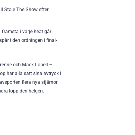
till Stole The Show efter
a främsta i varje heat går
 spår i den ordningen i final-
Varenne och Mack Lobell –
har alla satt sina avtryck i
avsporten flera nya stjärnor
ndra lopp den helgen.