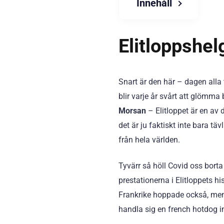
Innehåll
Elitloppshel
Snart är den här – dagen alla 
blir varje år svårt att glömm
Morsan
– Elitloppet är en av 
det är ju faktiskt inte bara tä
från hela världen.
Tyvärr så höll Covid oss borta
prestationerna i Elitloppets h
Frankrike hoppade också, men 
handla sig en french hotdog i