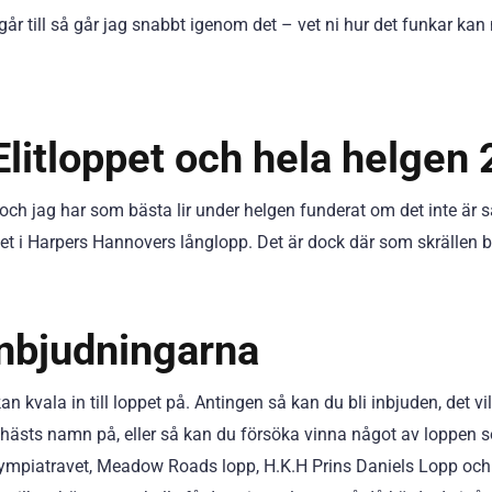
år till så går jag snabbt igenom det – vet ni hur det funkar kan ni 
l Elitloppet och hela helgen
 och jag har som bästa lir under helgen funderat om det inte är s
ltet i Harpers Hannovers långlopp. Det är dock där som skrällen 
inbjudningarna
kan kvala in till loppet på. Antingen så kan du bli inbjuden, det 
din hästs namn på, eller så kan du försöka vinna något av loppen
ralympiatravet, Meadow Roads lopp, H.K.H Prins Daniels Lopp och 