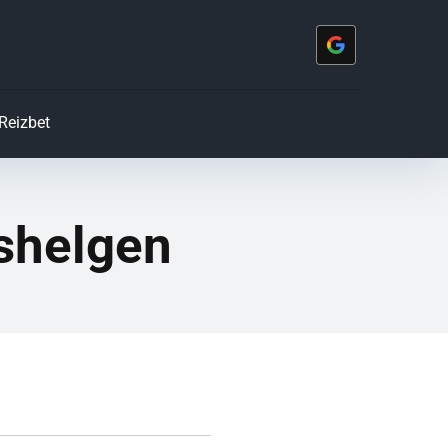
Reizbet
pshelgen