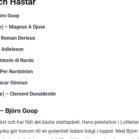
ch Hästar
jörn Goop
ge) – Magnus A Djuse
– Roman Derieux
k Adielsson
Antonio di Nardo
 Per Nordström
Oscar Ginman
ke) – Clement Duvaldestin
) – Björn Goop
st och har fått det bästa startspåret. Hans prestation i Lotteri
a gör honom till en potentiell ledare tidigt i loppet. Med Björ