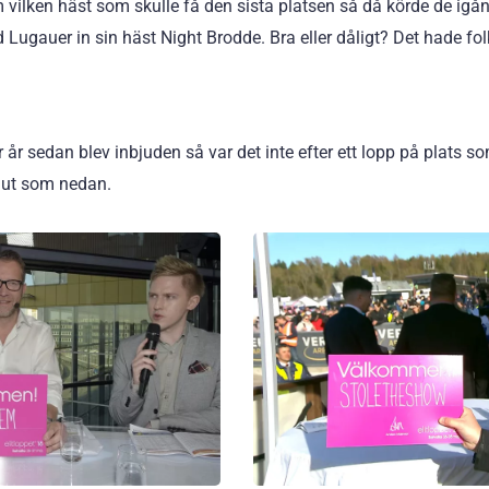
m vilken häst som skulle få den sista platsen så då körde de igång
d Lugauer in sin häst Night Brodde. Bra eller dåligt? Det hade fo
 år sedan blev inbjuden så var det inte efter ett lopp på plats
t ut som nedan.