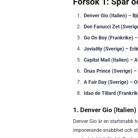
Försök 1: Spår o
Denver Gio (Italien) – B
Don Fanucci Zet (Sveri
Go On Boy (Frankrike) 
Joviality (Sverige) – Eri
Capital Mail (Italien) – 
Önas Prince (Sverige) –
A Fair Day (Sverige) – 
Idao de Tillard (Frankri
1. Denver Gio (Italien
Denver Gio är en startsnabb hä
imponerande snabbhet och styrk