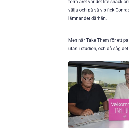
förra året var det lite snack o
välja och på så vis fick Conra
lämnar det därhän.
Men när Take Them för ett par
utan i studion, och då såg de