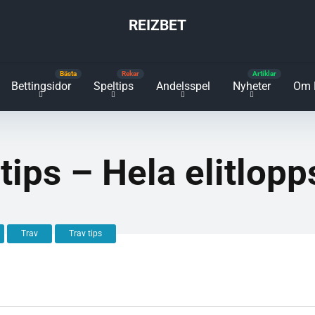
REIZBET
Bettingsidor
Speltips
Andelsspel
Nyheter
Om 
 tips – Hela elitlop
Trav
Trav tips