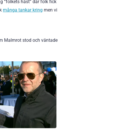
 “folkets häst” där folk fick
lk
många tankar kring
men vi
 som Malmrot stod och väntade