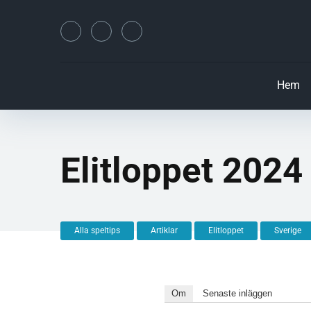
Hem
Elitloppet 2024
Alla speltips
Artiklar
Elitloppet
Sverige
Om
Senaste inläggen