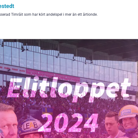
stedt
sserad Timråit som har kört andelspel i mer än ett årtionde.