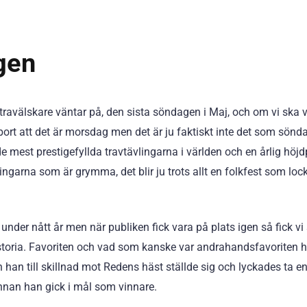
gen
travälskare väntar på, den sista söndagen i Maj, och om vi ska va
a bort att det är morsdag men det är ju faktiskt inte det som sö
de mest prestigefyllda travtävlingarna i världen och en årlig h
vlingarna som är grymma, det blir ju trots allt en folkfest som loc
 under nått år men när publiken fick vara på plats igen så fick vi
istoria. Favoriten och vad som kanske var andrahandsfavoriten hä
han till skillnad mot Redens häst ställde sig och lyckades ta e
nnan han gick i mål som vinnare.