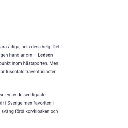
ra ärliga, hela dess helg. Det
ndagen handlar om –
Ledsen
öjdpunkt inom hästsporten. Men
kar tusentals traventusiaster
 se en av de svettigaste
r i Sverige men favoriten i
n sväng förbi korvkiosken och