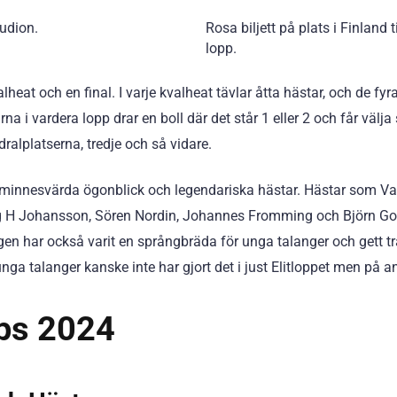
tudion.
Rosa biljett på plats i Finland 
lopp.
lheat och en final. I varje kvalheat tävlar åtta hästar, och de fyr
arna i vardera lopp drar en boll där det står 1 eller 2 och får välja
dralplatserna, tredje och så vidare.
 av minnesvärda ögonblick och legendariska hästar. Hästar som 
 H Johansson, Sören Nordin, Johannes Fromming och Björn Goop 
ngen har också varit en språngbräda för unga talanger och gett tr
a talanger kanske inte har gjort det i just Elitloppet men på a
ips 2024