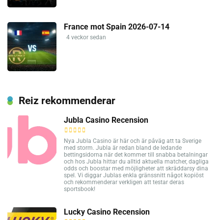
France mot Spain 2026-07-14
4 veckor sedan
Reiz rekommenderar
Jubla Casino Recension
Nya Jubla Casino är här och är påväg att ta Sverige
med storm. Jubla är redan bland de ledande
bettingsidorna när det kommer till snabba betalningar
och hos Jubla hittar du alltid aktuella matcher, dagliga
odds och boostar med möjligheter att skräddarsy dina
spel. Vi diggar Jublas enkla gränssnitt något kopiöst
och rekommenderar verkligen att testar deras
sportsbook!
Lucky Casino Recension