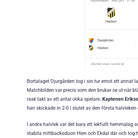
Bortalaget Djurgården tog i sin tur emot ett annat
Matchbilden var precis som den brukar se ut när blå
rask takt av ett antal olika spelare.
Kaptenen Eriksso
han skickade in 2-0 i slutet av den första halvleke
I andra halvlek var det bara ett lekfullt hemmalag
stabila mittbacksduon Hien och Ekdal där och tog 