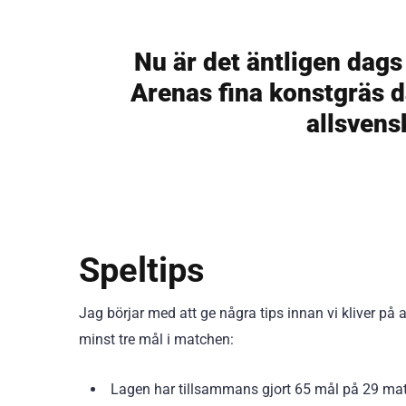
Nu är det äntligen dags 
Arenas fina konstgräs 
allsvens
Speltips
Jag börjar med att ge några tips innan vi kliver på a
minst tre mål i matchen:
Lagen har tillsammans gjort 65 mål på 29 mat