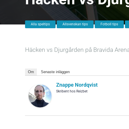
Alla speltips
Allsvenskan tips
Fotboll tips
Häcken vs Djurgården på Bravida Arena
Om
Senaste inläggen
Znappe Nordqvist
Skribent
hos
Reizbet