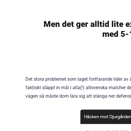
Men det ger alltid lite 
med 5-1
Det stora problemet som laget fortfarande lider av
faktiskt släppt in mål i alla(!) allsvenska matcher
vägen så måste dom lära sig att stänga ner defensi