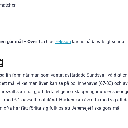
amatcher
gen gör mål
+ Över 1.5
hos
Betsson
känns båda väldigt sunda!
g
visa fin form när man som väntat avfärdade Sundsvall väldigt en
t ett mål vilket man även kan se på bollinnehavet (67-33) och av
 Sundsvall som har gjort flertalet genomklappningar under säson
vinner med 5-1 oavsett motstånd. Häcken kan även ta med sig att 
m ofta har fått förlita sig fullt på att Jeremejeff ska göra mål.