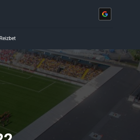
Reizbet
22