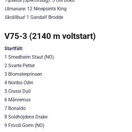
Tipsetta (Spikförslag):
5 Olli Boko
Utmanare:
12 Ninepoints King
Skrällbud:
1 Gandalf Brodde
V75-3 (2140 m voltstart)
Startfält:
1 Smedheim Staut (NO)
2 Svarte Petter
3 Blomsterprinsen
4 Norrbo Odin
5 Crussi Dull
6 Månremus
7 Bonaldo
8 Soldhöjdens Drake
9 Frivoll Gorm (NO)