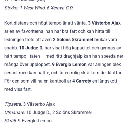
Strykn: 1 West Wind, 6 Xerava C.D.
Kort distans och högt tempo är att vänta.
3 Västerbo Ajax
är en av favoriterna; han har bra fart och kan hitta till
ledningen trots att även
2 Solöns Skrammel
brukar vara
snabb.
10 Judge D.
har visat hög kapacitet och gynnas av
hårt tempo i täten – med rätt draghjälp kan han speeda ner
många över upploppet.
9 Everglo Lemon
var aningen blek
senast men kan bättre, och är en rolig skräll om det klaffar.
För den som vill ha en kantboll är
4 Carroty
en långskott
med viss fart.
Tipsetta:
3 Västerbo Ajax
Utmanare:
10 Judge D., 2 Solöns Skrammel
Skräll:
9 Everglo Lemon