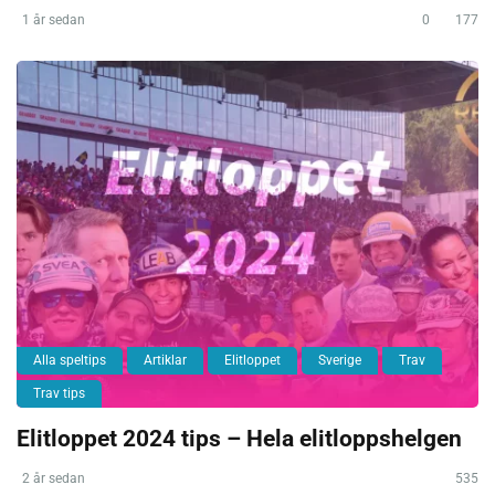
1 år sedan
0
177
Alla speltips
Artiklar
Elitloppet
Sverige
Trav
Trav tips
Elitloppet 2024 tips – Hela elitloppshelgen
2 år sedan
535