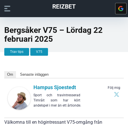
REIZBET
Bergsåker V75 – Lördag 22
februari 2025
Trav tips
V75
Om
Senaste inläggen
Hampus Sjoestedt
Följ mig
Sport och travintresserad
Timråit som har kört
andelspel i mer än ett årtionde.
Välkomna till en högintressant V75-omgång från