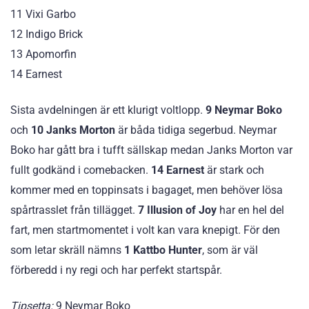
11 Vixi Garbo
12 Indigo Brick
13 Apomorfin
14 Earnest
Sista avdelningen är ett klurigt voltlopp.
9 Neymar Boko
och
10 Janks Morton
är båda tidiga segerbud. Neymar
Boko har gått bra i tufft sällskap medan Janks Morton var
fullt godkänd i comebacken.
14 Earnest
är stark och
kommer med en toppinsats i bagaget, men behöver lösa
spårtrasslet från tillägget.
7 Illusion of Joy
har en hel del
fart, men startmomentet i volt kan vara knepigt. För den
som letar skräll nämns
1 Kattbo Hunter
, som är väl
förberedd i ny regi och har perfekt startspår.
Tipsetta:
9 Neymar Boko