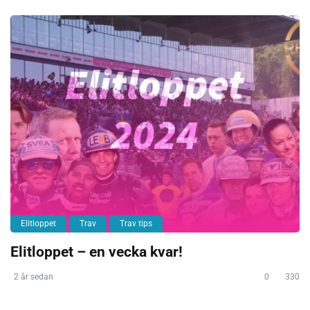
Elitloppet
Trav
Trav tips
Elitloppet – en vecka kvar!
2 år sedan
0
330