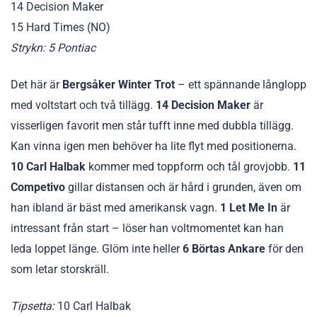
14 Decision Maker
15 Hard Times (NO)
Strykn: 5 Pontiac
Det här är
Bergsåker Winter Trot
– ett spännande långlopp
med voltstart och två tillägg.
14 Decision Maker
är
visserligen favorit men står tufft inne med dubbla tillägg.
Kan vinna igen men behöver ha lite flyt med positionerna.
10 Carl Halbak
kommer med toppform och tål grovjobb.
11
Competivo
gillar distansen och är hård i grunden, även om
han ibland är bäst med amerikansk vagn.
1 Let Me In
är
intressant från start – löser han voltmomentet kan han
leda loppet länge. Glöm inte heller
6 Börtas Ankare
för den
som letar storskräll.
Tipsetta:
10 Carl Halbak