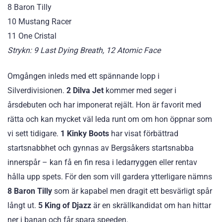
8 Baron Tilly
10 Mustang Racer
11 One Cristal
Strykn: 9 Last Dying Breath, 12 Atomic Face
Omgången inleds med ett spännande lopp i
Silverdivisionen.
2 Dilva Jet
kommer med seger i
årsdebuten och har imponerat rejält. Hon är favorit med
rätta och kan mycket väl leda runt om om hon öppnar som
vi sett tidigare.
1 Kinky Boots
har visat förbättrad
startsnabbhet och gynnas av Bergsåkers startsnabba
innerspår – kan få en fin resa i ledarryggen eller rentav
hålla upp spets. För den som vill gardera ytterligare nämns
8 Baron Tilly
som är kapabel men dragit ett besvärligt spår
långt ut.
5 King of Djazz
är en skrällkandidat om han hittar
ner i banan och får spara speeden.