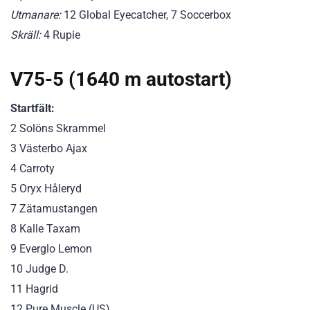
Utmanare:
12 Global Eyecatcher, 7 Soccerbox
Skräll:
4 Rupie
V75-5 (1640 m autostart)
Startfält:
2 Solöns Skrammel
3 Västerbo Ajax
4 Carroty
5 Oryx Håleryd
7 Zätamustangen
8 Kalle Taxam
9 Everglo Lemon
10 Judge D.
11 Hagrid
12 Pure Muscle (US)