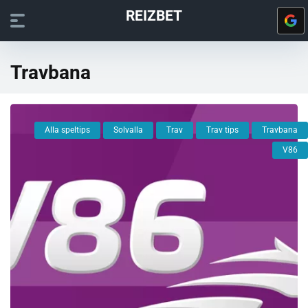
REIZBET
Travbana
Alla speltips
Solvalla
Trav
Trav tips
Travbana
V86