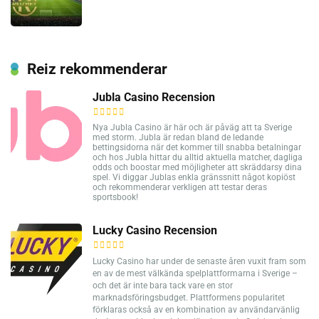
Reiz rekommenderar
Jubla Casino Recension
Nya Jubla Casino är här och är påväg att ta Sverige
med storm. Jubla är redan bland de ledande
bettingsidorna när det kommer till snabba betalningar
och hos Jubla hittar du alltid aktuella matcher, dagliga
odds och boostar med möjligheter att skräddarsy dina
spel. Vi diggar Jublas enkla gränssnitt något kopiöst
och rekommenderar verkligen att testar deras
sportsbook!
Lucky Casino Recension
Lucky Casino har under de senaste åren vuxit fram som
en av de mest välkända spelplattformarna i Sverige –
och det är inte bara tack vare en stor
marknadsföringsbudget. Plattformens popularitet
förklaras också av en kombination av användarvänlig