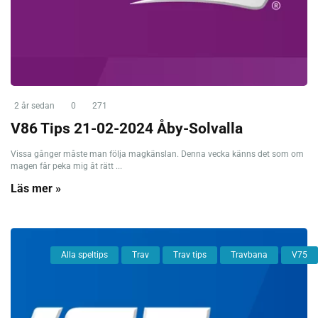
2 år sedan
0
271
V86 Tips 21-02-2024 Åby-Solvalla
Vissa gånger måste man följa magkänslan. Denna vecka känns det som om
magen får peka mig åt rätt ...
Läs mer »
Alla speltips
Trav
Trav tips
Travbana
V75