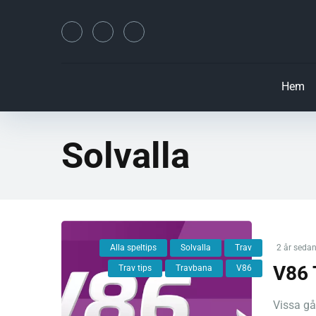
Hem
Solvalla
Alla speltips
Solvalla
Trav
2 år seda
V86 
Trav tips
Travbana
V86
Vissa g