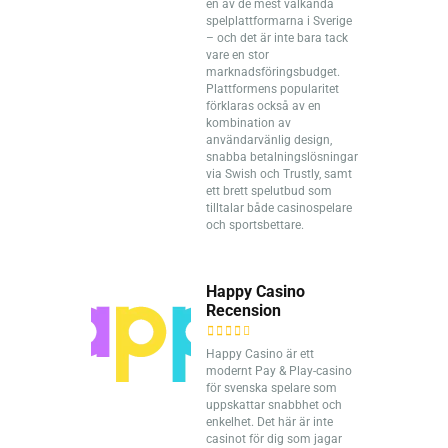
en av de mest välkända
spelplattformarna i Sverige
– och det är inte bara tack
vare en stor
marknadsföringsbudget.
Plattformens popularitet
förklaras också av en
kombination av
användarvänlig design,
snabba betalningslösningar
via Swish och Trustly, samt
ett brett spelutbud som
tilltalar både casinospelare
och sportsbettare.
Happy Casino
Recension
Happy Casino är ett
modernt Pay & Play-casino
för svenska spelare som
uppskattar snabbhet och
enkelhet. Det här är inte
casinot för dig som jagar