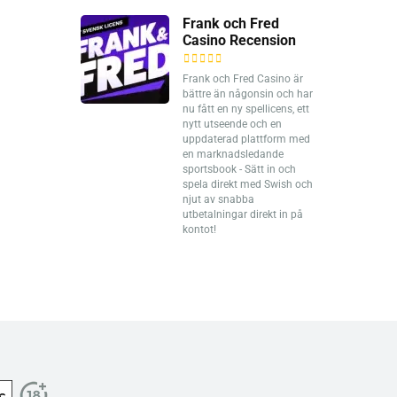
Frank och Fred
Casino Recension
Frank och Fred Casino är
bättre än någonsin och har
nu fått en ny spellicens, ett
nytt utseende och en
uppdaterad plattform med
en marknadsledande
sportsbook - Sätt in och
spela direkt med Swish och
njut av snabba
utbetalningar direkt in på
kontot!