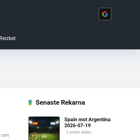
Reizbet
Senaste Rekarna
Spain mot Argentina
2026-07-19
3 veckor sedan
m om