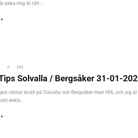
r peka mig åt rätt ...
 »
n
0
294
Tips Solvalla / Bergsåker 31-01-20
kpot väntar ikväll på Solvalla och Bergsåker med V86, och jag ä
rätt enkla ...
 »