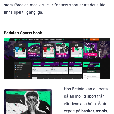
stora fördelen med virtuell / fantasy sport är att det alltid
finns spel tillgängliga.
Betinia’s Sports book
Hos Betinia kan du betta
på all möjlig sport från
världens alla hörn. Är du
expert på
basket
,
tennis
,