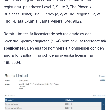
registrerat på adress: Level 2, Suite 2, The Phoenix
Business Center, Triq il-Ferrovija, c/w Triq Regjonali, c/w
Triq Il-Blata L-Kahla, Santa Venera, SVR 9022.
Romix Limited är licensierade och reglerade av den
Svenska Spelmyndigheten (SGA) som beviljat företaget
två
spellicenser.
Den ena för kommersiellt onlinespel och den
andra för vadhållning och deras svenska licensnr är
18Li8504.