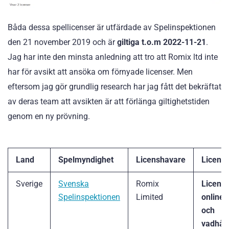
Båda dessa spellicenser är utfärdade av Spelinspektionen
den 21 november 2019 och är
giltiga t.o.m 2022-11-21
.
Jag har inte den minsta anledning att tro att Romix ltd inte
har för avsikt att ansöka om förnyade licenser. Men
eftersom jag gör grundlig research har jag fått det bekräftat
av deras team att avsikten är att förlänga giltighetstiden
genom en ny prövning.
Land
Spelmyndighet
Licenshavare
Licenst
Sverige
Svenska
Romix
Licens 
Spelinspektionen
Limited
onlines
och
vadhåll