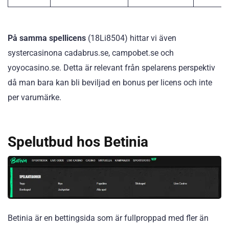
På samma spellicens
(18Li8504) hittar vi även
systercasinona cadabrus.se, campobet.se och
yoyocasino.se. Detta är relevant från spelarens perspektiv
då man bara kan bli beviljad en bonus per licens och inte
per varumärke.
Spelutbud hos Betinia
Betinia är en bettingsida som är fullproppad med fler än