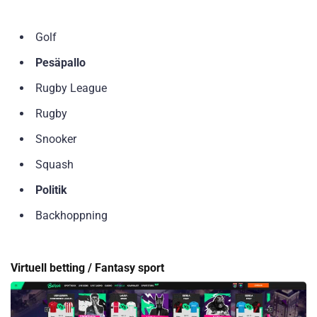
Golf
Pesäpallo
Rugby League
Rugby
Snooker
Squash
Politik
Backhoppning
Virtuell betting / Fantasy sport