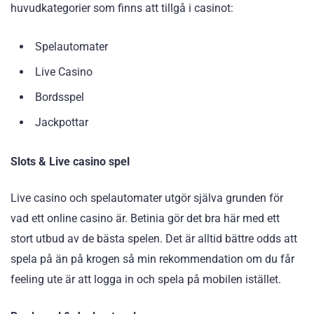
huvudkategorier som finns att tillgå i casinot:
Spelautomater
Live Casino
Bordsspel
Jackpottar
Slots & Live casino spel
Live casino och spelautomater utgör själva grunden för
vad ett online casino är. Betinia gör det bra här med ett
stort utbud av de bästa spelen. Det är alltid bättre odds att
spela på än på krogen så min rekommendation om du får
feeling ute är att logga in och spela på mobilen istället.