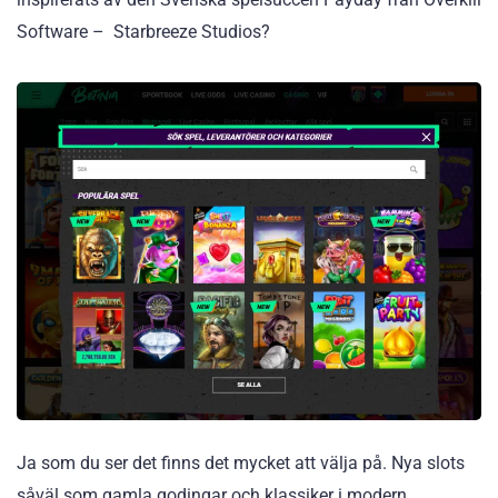
Software – Starbreeze Studios?
Ja som du ser det finns det mycket att välja på. Nya slots
såväl som gamla godingar och klassiker i modern