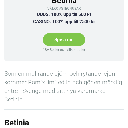
Betinia
VÄLKOMSTBONUSAR
ODDS: 100% upp till 500 kr
CASINO: 100% upp till 2500 kr
Spela nu
18+ Regler och villkor gäller
Som en mullrande björn och rytande lejon
kommer Romix limited in och gör en märktig
entré i Sverige med sitt nya varumärke
Betinia.
Betinia