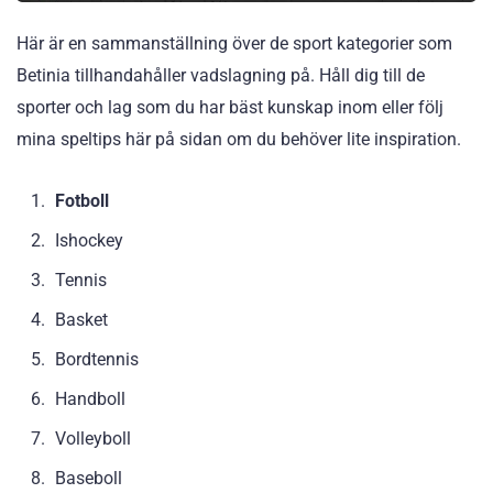
Här är en sammanställning över de sport kategorier som
Betinia tillhandahåller vadslagning på. Håll dig till de
sporter och lag som du har bäst kunskap inom eller följ
mina speltips här på sidan om du behöver lite inspiration.
Fotboll
Ishockey
Tennis
Basket
Bordtennis
Handboll
Volleyboll
Baseboll