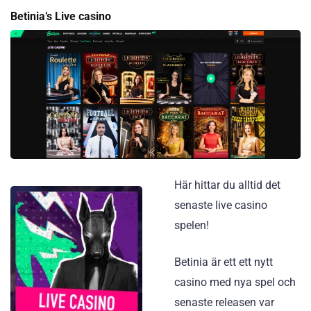
Betinia’s Live casino
Här hittar du alltid det
senaste live casino
spelen!
Betinia är ett ett nytt
casino med nya spel och
senaste releasen var