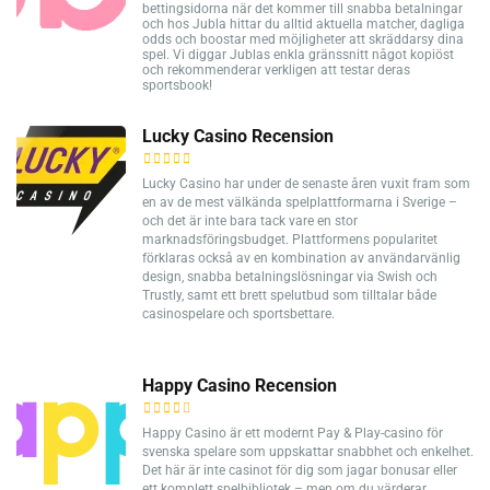
bettingsidorna när det kommer till snabba betalningar
och hos Jubla hittar du alltid aktuella matcher, dagliga
odds och boostar med möjligheter att skräddarsy dina
spel. Vi diggar Jublas enkla gränssnitt något kopiöst
och rekommenderar verkligen att testar deras
sportsbook!
Lucky Casino Recension
Lucky Casino har under de senaste åren vuxit fram som
en av de mest välkända spelplattformarna i Sverige –
och det är inte bara tack vare en stor
marknadsföringsbudget. Plattformens popularitet
förklaras också av en kombination av användarvänlig
design, snabba betalningslösningar via Swish och
Trustly, samt ett brett spelutbud som tilltalar både
casinospelare och sportsbettare.
Happy Casino Recension
Happy Casino är ett modernt Pay & Play-casino för
svenska spelare som uppskattar snabbhet och enkelhet.
Det här är inte casinot för dig som jagar bonusar eller
ett komplett spelbibliotek – men om du värderar