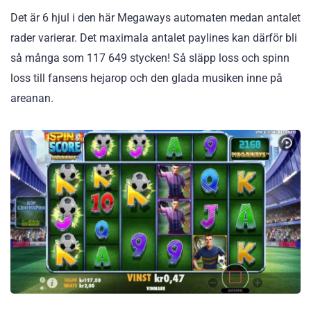
Det är 6 hjul i den här Megaways automaten medan antalet
rader varierar. Det maximala antalet paylines kan därför bli
så många som 117 649 stycken! Så släpp loss och spinn
loss till fansens hejarop och den glada musiken inne på
areanan.