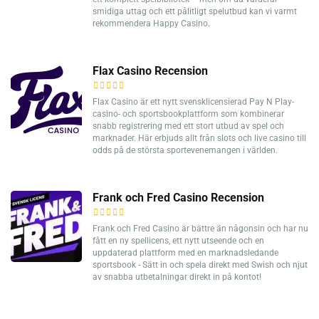
smidiga uttag och ett pålitligt spelutbud kan vi varmt
rekommendera Happy Casino.
Flax Casino Recension
Flax Casino är ett nytt svensklicensierad Pay N Play-
casino- och sportsbookplattform som kombinerar
snabb registrering med ett stort utbud av spel och
marknader. Här erbjuds allt från slots och live casino till
odds på de största sportevenemangen i världen.
Frank och Fred Casino Recension
Frank och Fred Casino är bättre än någonsin och har nu
fått en ny spellicens, ett nytt utseende och en
uppdaterad plattform med en marknadsledande
sportsbook - Sätt in och spela direkt med Swish och njut
av snabba utbetalningar direkt in på kontot!