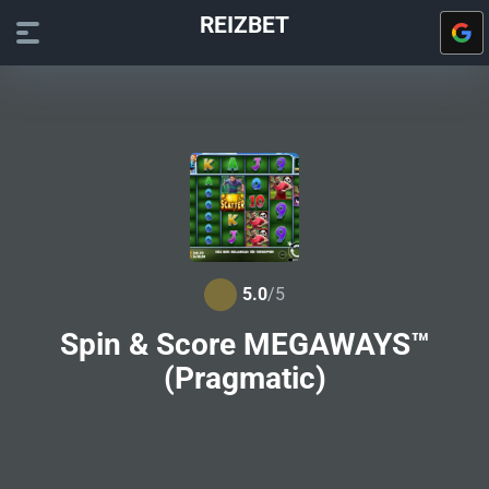
REIZBET
5.0
/5
Spin & Score MEGAWAYS
™
(Pragmatic)