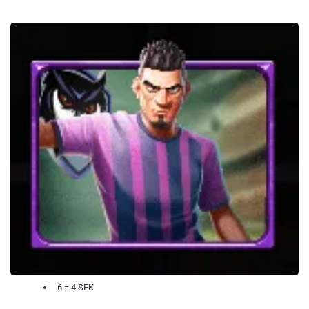
6 = 4 SEK