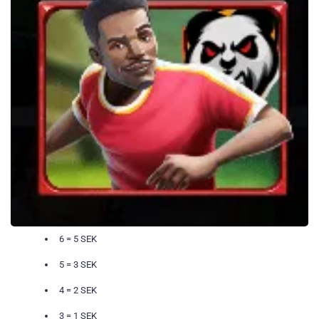
6 = 5 SEK
5 = 3 SEK
4 = 2 SEK
3 = 1 SEK