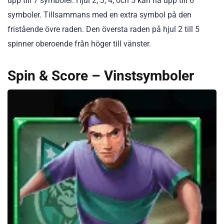
upp till 7 symboler. Hjul 2, 3, 4, och 5 kan ha upp till 6
symboler. Tillsammans med en extra symbol på den
fristående övre raden. Den översta raden på hjul 2 till 5
spinner oberoende från höger till vänster.
Spin & Score – Vinstsymboler