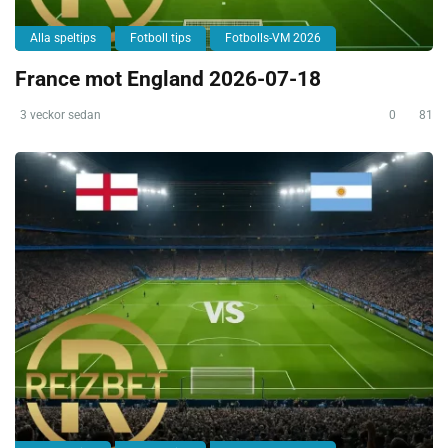
Alla speltips
Fotboll tips
Fotbolls-VM 2026
France mot England 2026-07-18
3 veckor sedan
0
81