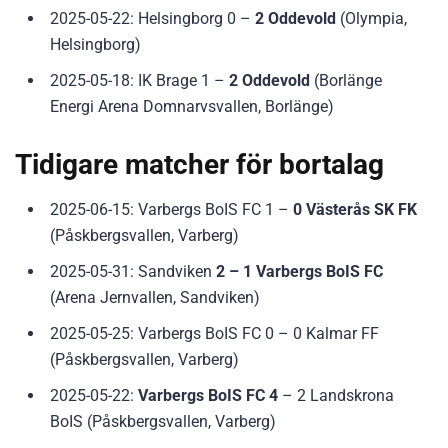
2025-05-22: Helsingborg 0 –
2 Oddevold
(Olympia,
Helsingborg)
2025-05-18: IK Brage 1 –
2 Oddevold
(Borlänge
Energi Arena Domnarvsvallen, Borlänge)
Tidigare matcher för bortalag
2025-06-15: Varbergs BoIS FC 1 –
0 Västerås SK FK
(Påskbergsvallen, Varberg)
2025-05-31: Sandviken
2 – 1 Varbergs BoIS FC
(Arena Jernvallen, Sandviken)
2025-05-25: Varbergs BoIS FC 0 – 0 Kalmar FF
(Påskbergsvallen, Varberg)
2025-05-22:
Varbergs BoIS FC 4
– 2 Landskrona
BoIS (Påskbergsvallen, Varberg)