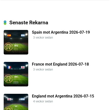
Senaste Rekarna
Spain mot Argentina 2026-07-19
3 veckor sedan
France mot England 2026-07-18
3 veckor sedan
England mot Argentina 2026-07-15
4 veckor sedan