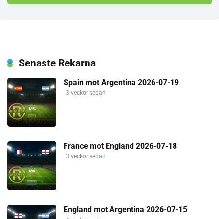
Senaste Rekarna
Spain mot Argentina 2026-07-19
3 veckor sedan
France mot England 2026-07-18
3 veckor sedan
England mot Argentina 2026-07-15