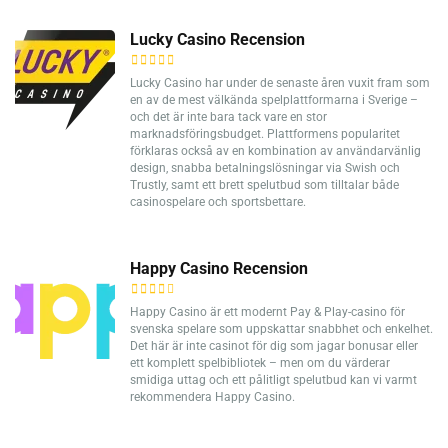
Lucky Casino Recension
Lucky Casino har under de senaste åren vuxit fram som
en av de mest välkända spelplattformarna i Sverige –
och det är inte bara tack vare en stor
marknadsföringsbudget. Plattformens popularitet
förklaras också av en kombination av användarvänlig
design, snabba betalningslösningar via Swish och
Trustly, samt ett brett spelutbud som tilltalar både
casinospelare och sportsbettare.
Happy Casino Recension
Happy Casino är ett modernt Pay & Play-casino för
svenska spelare som uppskattar snabbhet och enkelhet.
Det här är inte casinot för dig som jagar bonusar eller
ett komplett spelbibliotek – men om du värderar
smidiga uttag och ett pålitligt spelutbud kan vi varmt
rekommendera Happy Casino.