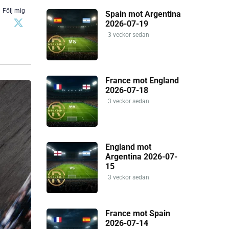
Följ mig
Spain mot Argentina
2026-07-19
3 veckor sedan
France mot England
2026-07-18
3 veckor sedan
England mot
Argentina 2026-07-
15
3 veckor sedan
France mot Spain
2026-07-14