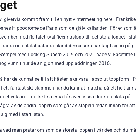
nget
 vi givetvis kommit fram till en nytt vintermeeting nere i Frankrike
nes Hippodrome de Paris som de själv kallar den. För er som är
vember med flertalet kvalificeringslopp till det stora loppet i slu
innarna och platshästarna bland dessa som har tagit sig in på pl
ill exempel med Looking Superb 2019 och 2021 hade vi Facetime
og vunnit hur de än gjort med uppladdningen 2016.
så har de kunnat se till att hästen ska vara i absolut toppform i P
 ett fantastiskt slag men har du kunnat matcha på ett helt anna
 det enklare. I de tre finalerna får även vissa dock en plats på
ra av de andra loppen som går av stapeln redan innan för att 
 sig med i startlistan.
a vad man pratar om som de största loppen i världen och du må