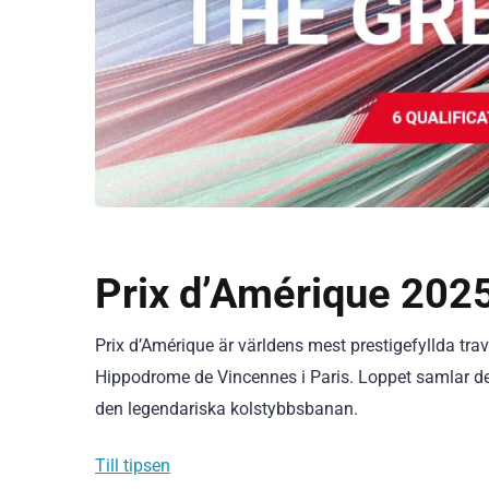
Prix d’Amérique 202
Prix d’Amérique är världens mest prestigefyllda t
Hippodrome de Vincennes i Paris. Loppet samlar de
den legendariska kolstybbsbanan.
Till tipsen