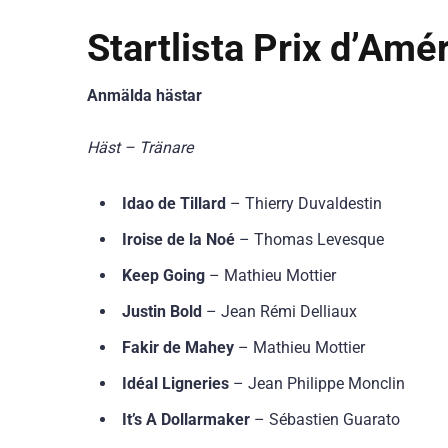
Startlista Prix d’Amé
Anmälda hästar
Häst – Tränare
Idao de Tillard
– Thierry Duvaldestin
Iroise de la Noé
– Thomas Levesque
Keep Going
– Mathieu Mottier
Justin Bold
– Jean Rémi Delliaux
Fakir de Mahey
– Mathieu Mottier
Idéal Ligneries
– Jean Philippe Monclin
It’s A Dollarmaker
– Sébastien Guarato