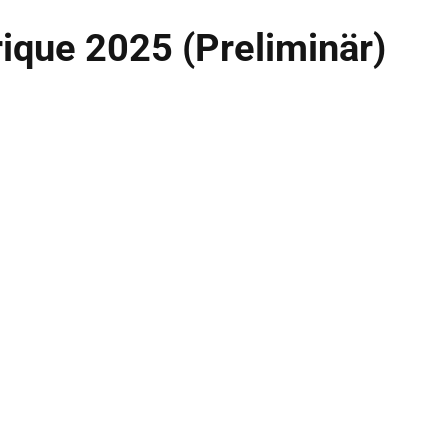
rique 2025 (Preliminär)