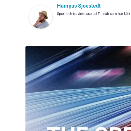
Hampus Sjoestedt
Sport och travintresserad Timråit som har kört 