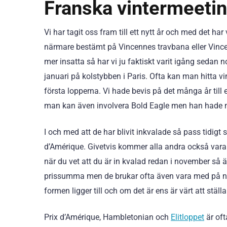
Franska vintermeeti
Vi har tagit oss fram till ett nytt år och med det har
närmare bestämt på Vincennes travbana eller Vincen
mer insatta så har vi ju faktiskt varit igång sedan no
januari på kolstybben i Paris. Ofta kan man hitta v
första lopperna. Vi hade bevis på det många år t
man kan även involvera Bold Eagle men han hade n
I och med att de har blivit inkvalade så pass tidigt 
d’Amérique. Givetvis kommer alla andra också vara i
när du vet att du är in kvalad redan i november så är
prissumma men de brukar ofta även vara med på någ
formen ligger till och om det är ens är värt att ställa
Prix d’Amérique, Hambletonian och
Elitloppet
är oft