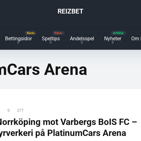
REIZBET
Bettingsidor
Speltips
Andelsspel
Nyheter
Om 
mCars Arena
n
0
277
Norrköping mot Varbergs BoIS FC –
yrverkeri på PlatinumCars Arena