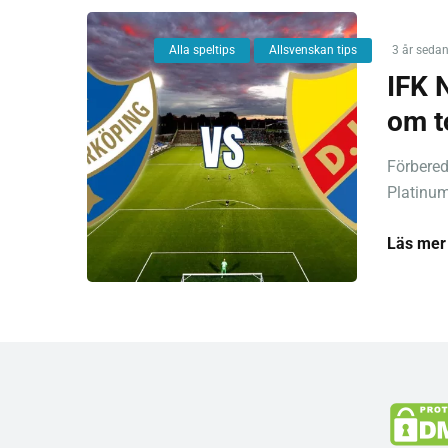
Alla speltips
Allsvenskan tips
3 år seda
IFK 
om t
Förbered
Platinum
Läs mer