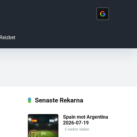
Reizbet
Senaste Rekarna
Spain mot Argentina
2026-07-19
3 veckor sedan