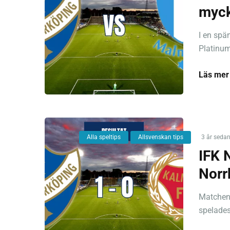
myck
I en spä
Platinum
Läs mer
Alla speltips
Allsvenskan tips
3 år seda
IFK 
Norr
Matchen
spelades