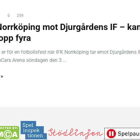
n
0
259
Norrköping mot Djurgårdens IF – k
opp fyra
 er för en fotbollsfest när IFK Norrköping tar emot Djurgårdens 
Cars Arena söndagen den 3 ...
 »