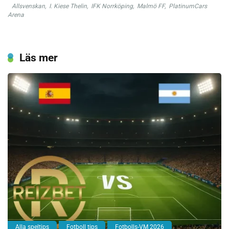
Allsvenskan
,
I. Kiese Thelin
,
IFK Norrköping
,
Malmö FF
,
PlatinumCars
Arena
Läs mer
Alla speltips
Fotboll tips
Fotbolls-VM 2026