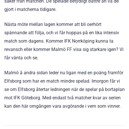
saker från matchen. De spelade betydligt bättre än va de
gjort i matcherna tidigare.
Nästa möte mellan lagen kommer att bli oerhört
spännande att följa, och vi får hoppas på en lika intensiv
match som dagens. Kommer IFK Norrköping kunna ta
revansch eller kommer Malmö FF visa sig starkare igen? Vi
får vänta och se.
Malmö å andra sidan leder nu ligan med en poäng framför
Elfsborg som har en match mindre spelad. Imorgon får vi
se om Elfsborg återtar ledningen när de spelar på bortaplan
mot IFK Göteborg. Med endast två matcher kvar av serien
kan den här omgången vara avgörande i vem som vinner.