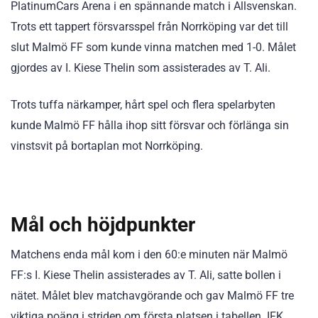
PlatinumCars Arena i en spännande match i Allsvenskan.
Trots ett tappert försvarsspel från Norrköping var det till
slut Malmö FF som kunde vinna matchen med 1-0. Målet
gjordes av I. Kiese Thelin som assisterades av T. Ali.
Trots tuffa närkamper, hårt spel och flera spelarbyten
kunde Malmö FF hålla ihop sitt försvar och förlänga sin
vinstsvit på bortaplan mot Norrköping.
Mål och höjdpunkter
Matchens enda mål kom i den 60:e minuten när Malmö
FF:s I. Kiese Thelin assisterades av T. Ali, satte bollen i
nätet. Målet blev matchavgörande och gav Malmö FF tre
viktiga poäng i striden om första platsen i tabellen. IFK