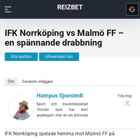
REIZBET
IFK Norrköping vs Malmö FF –
en spännande drabbning
Alla speltips
Allsvenskan tips
Om
Senaste inläggen
Hampus Sjoestedt
Följ mig
Sport och travintresserad
Timråit som har kört
andelspel i mer än ett årtionde.
IFK Norrköping spelade hemma mot Malmö FF på