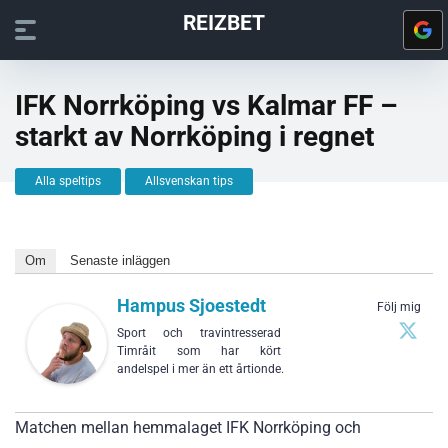
REIZBET
IFK Norrköping vs Kalmar FF –
starkt av Norrköping i regnet
Alla speltips
Allsvenskan tips
Om
Senaste inläggen
Hampus Sjoestedt
Följ mig
Sport och travintresserad
Timråit som har kört
andelspel i mer än ett årtionde.
Matchen mellan hemmalaget IFK Norrköping och