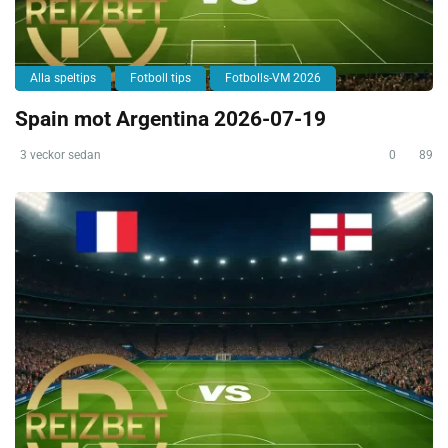
Alla speltips
Fotboll tips
Fotbolls-VM 2026
Spain mot Argentina 2026-07-19
3 veckor sedan
0
89