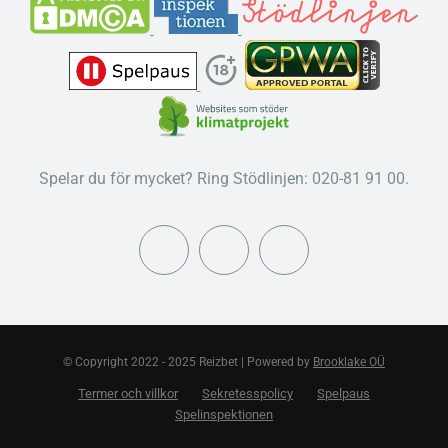
Spelar du för mycket? Ring Stödlinjen: 020-81 91 00.
© Copyright 2022 - 2025 Reizbet | Powered by
Brooklake OÜ
Termer och villkor
Sekretesspolicy
Spelpaus
Spelinspektionen