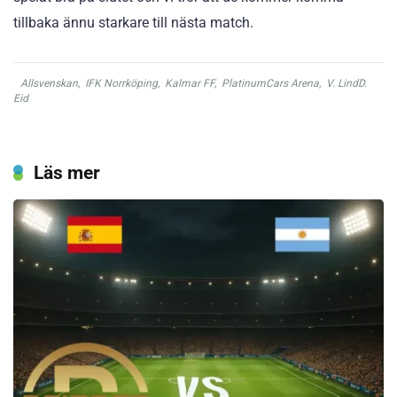
tillbaka ännu starkare till nästa match.
Allsvenskan
,
IFK Norrköping
,
Kalmar FF
,
PlatinumCars Arena
,
V. LindD.
Eid
Läs mer