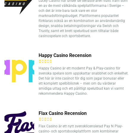
Lucky Casino har under de senaste åren vuxit fram som
en av de mest välkända spelplattformarna i Sverige –
och det är inte bara tack vare en stor
marknadsföringsbudget. Plattformens popularitet
förklaras också av en kombination av användarvänlig
design, snabba betalningslösningar via Swish och
Trustly, samt ett brett spelutbud som tilltalar både
casinospelare och sportsbettare.
Happy Casino Recension
Happy Casino är ett modernt Pay & Play-casino för
svenska spelare som uppskattar snabbhet och enkelhet.
Det här är inte casinot för dig som jagar bonusar eller
ett komplett spelbibliotek – men om du värderar
smidiga uttag och ett pålitligt spelutbud kan vi varmt
rekommendera Happy Casino.
Flax Casino Recension
Flax Casino är ett nytt svensklicensierad Pay N Play-
casino- och sportsbookplattform som kombinerar