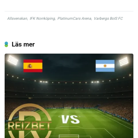
Allsvenskan
,
IFK Norrköping
,
PlatinumCars Arena
,
Varbergs BoIS FC
Läs mer