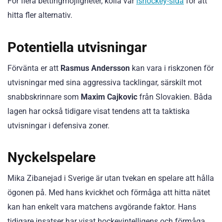
För flera bettingmöjligheter, kolla vår
ishockey-sida
för att
hitta fler alternativ.
Potentiella utvisningar
Förvänta er att
Rasmus Andersson
kan vara i riskzonen för
utvisningar med sina aggressiva tacklingar, särskilt mot
snabbskrinnare som
Maxim Cajkovic
från Slovakien. Båda
lagen har också tidigare visat tendens att ta taktiska
utvisningar i defensiva zoner.
Nyckelspelare
Mika Zibanejad i Sverige är utan tvekan en spelare att hålla
ögonen på. Med hans kvickhet och förmåga att hitta nätet
kan han enkelt vara matchens avgörande faktor. Hans
tidigare insatser har visat hockeyintelligens och förmåga