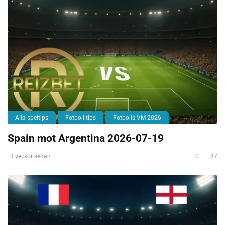
Alla speltips
Fotboll tips
Fotbolls-VM 2026
Spain mot Argentina 2026-07-19
3 veckor sedan
0
87