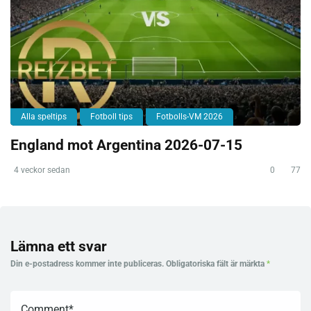
Alla speltips
Fotboll tips
Fotbolls-VM 2026
England mot Argentina 2026-07-15
4 veckor sedan
0
77
Lämna ett svar
Din e-postadress kommer inte publiceras.
Obligatoriska fält är märkta
*