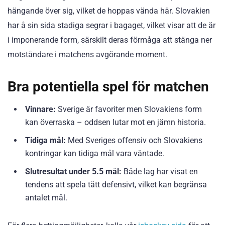
hängande över sig, vilket de hoppas vända här. Slovakien
har å sin sida stadiga segrar i bagaget, vilket visar att de är
i imponerande form, särskilt deras förmåga att stänga ner
motståndare i matchens avgörande moment.
Bra potentiella spel för matchen
Vinnare:
Sverige är favoriter men Slovakiens form
kan överraska – oddsen lutar mot en jämn historia.
Tidiga mål:
Med Sveriges offensiv och Slovakiens
kontringar kan tidiga mål vara väntade.
Slutresultat under 5.5 mål:
Både lag har visat en
tendens att spela tätt defensivt, vilket kan begränsa
antalet mål.