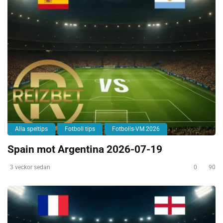
Alla speltips
Fotboll tips
Fotbolls-VM 2026
Spain mot Argentina 2026-07-19
3 veckor sedan
0
90