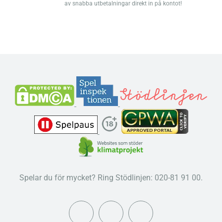
av snabba utbetalningar direkt in på kontot!
Spelar du för mycket? Ring Stödlinjen: 020-81 91 00.