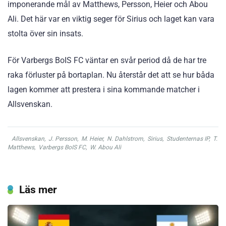
imponerande mål av Matthews, Persson, Heier och Abou
Ali. Det här var en viktig seger för Sirius och laget kan vara
stolta över sin insats.
För Varbergs BoIS FC väntar en svår period då de har tre
raka förluster på bortaplan. Nu återstår det att se hur båda
lagen kommer att prestera i sina kommande matcher i
Allsvenskan.
Allsvenskan
,
J. Persson
,
M. Heier
,
N. Dahlstrom
,
Sirius
,
Studenternas IP
,
T.
Matthews
,
Varbergs BoIS FC
,
W. Abou Ali
Läs mer