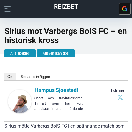
REIZBET
Sirius mot Varbergs BoIS FC – en
historisk kross
Alla speltips
Allsvenskan tips
Om
Senaste inläggen
Hampus Sjoestedt
Följ mig
Sport och travintresserad
Timråit som har kört
andelspel i mer än ett årtionde.
Sirius mötte Varbergs BoIS FC i en spännande match som