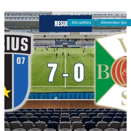
Alla speltips
Allsvenskan tips