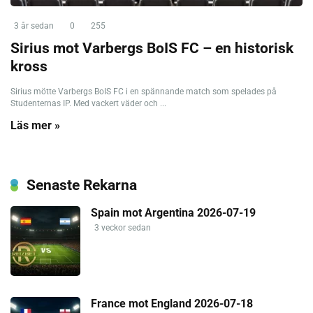
3 år sedan
0
255
Sirius mot Varbergs BoIS FC – en historisk
kross
Sirius mötte Varbergs BoIS FC i en spännande match som spelades på
Studenternas IP. Med vackert väder och ...
Läs mer »
Senaste Rekarna
Spain mot Argentina 2026-07-19
3 veckor sedan
France mot England 2026-07-18