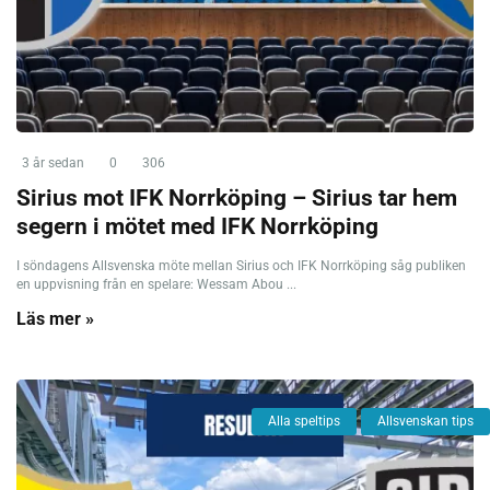
3 år sedan
0
306
Sirius mot IFK Norrköping – Sirius tar hem
segern i mötet med IFK Norrköping
I söndagens Allsvenska möte mellan Sirius och IFK Norrköping såg publiken
en uppvisning från en spelare: Wessam Abou ...
Läs mer »
Alla speltips
Allsvenskan tips