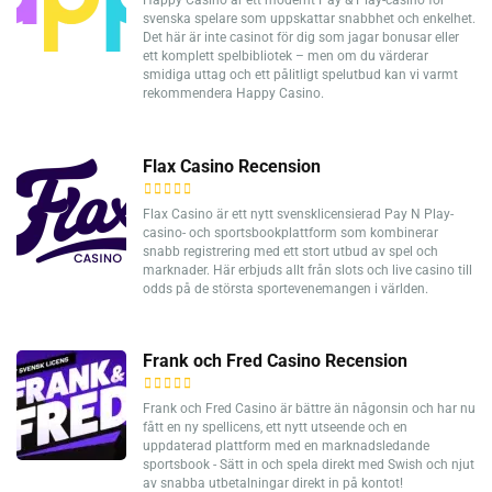
svenska spelare som uppskattar snabbhet och enkelhet.
Det här är inte casinot för dig som jagar bonusar eller
ett komplett spelbibliotek – men om du värderar
smidiga uttag och ett pålitligt spelutbud kan vi varmt
rekommendera Happy Casino.
Flax Casino Recension
Flax Casino är ett nytt svensklicensierad Pay N Play-
casino- och sportsbookplattform som kombinerar
snabb registrering med ett stort utbud av spel och
marknader. Här erbjuds allt från slots och live casino till
odds på de största sportevenemangen i världen.
Frank och Fred Casino Recension
Frank och Fred Casino är bättre än någonsin och har nu
fått en ny spellicens, ett nytt utseende och en
uppdaterad plattform med en marknadsledande
sportsbook - Sätt in och spela direkt med Swish och njut
av snabba utbetalningar direkt in på kontot!