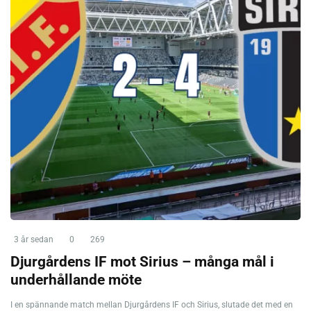
3 år sedan
0
269
Djurgårdens IF mot Sirius – många mål i
underhållande möte
I en spännande match mellan Djurgårdens IF och Sirius, slutade det med en