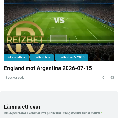
Alla speltips
Fotboll tips
Fotbolls-VM 2026
England mot Argentina 2026-07-15
3 veckor sedan
0
63
Lämna ett svar
Din e-postadress kommer inte publiceras.
Obligatoriska fält är märkta
*