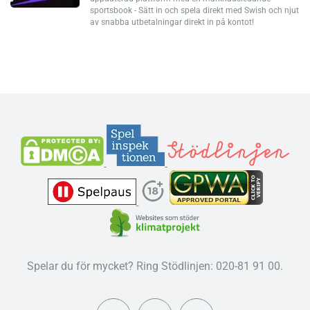
sportsbook - Sätt in och spela direkt med Swish och njut
av snabba utbetalningar direkt in på kontot!
Spelar du för mycket? Ring Stödlinjen: 020-81 91 00.