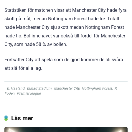
Statistiken för matchen visar att Manchester City hade fyra
skott på mål, medan Nottingham Forest hade tre. Totalt
hade Manchester City sju skott medan Nottingham Forest
hade tio. Bollinnehavet var också till fördel för Manchester
City, som hade 58 % av bollen.
Fortsätter City att spela som de gjort kommer de bli svåra
att slå för alla lag.
E. Haaland
,
Etihad Stadium
,
Manchester City
,
Nottingham Forest
,
P.
Foden
,
Premier league
Läs mer