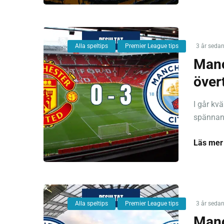
Alla speltips
Premier League tips
3 år seda
Manc
över
I går kv
spännand
Läs mer
Alla speltips
Premier League tips
3 år seda
Manc