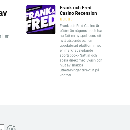
Frank och Fred
av
Casino Recension
Frank och Fred Casino är
bättre än någonsin och har
 i en
nu fått en ny spellicens, ett
nytt utseende och en
uppdaterad plattform med
en marknadsledande
sportsbook - Sätt in och
spela direkt med Swish och
njut av snabba
utbetalningar direkt in på
kontot!