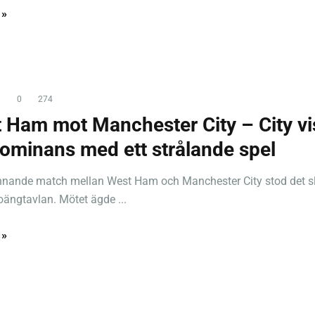
 »
n
0
274
 Ham mot Manchester City – City vi
dominans med ett strålande spel
nnande match mellan West Ham och Manchester City stod det sl
oängtavlan. Mötet ägde ...
 »