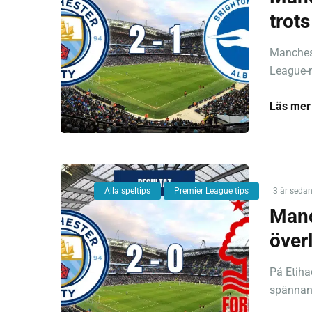
trots
Manchest
League-m
Läs mer
Alla speltips
Premier League tips
3 år seda
Manc
över
På Etiha
spännand