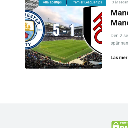
Alla speltips
Premier League tips
3 år seda
Manc
Manc
Den 2 se
spännand
Läs mer