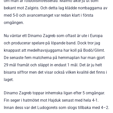
om man är fotbollsintresserad. Malmö åkte ju ut som
bekant mot Zalgiris. Och detta lag klädde norrbaggarna av
med 5-0 och avancemanget var redan klart i första
omgången.
Nu väntar ett Dinamo Zagreb som oftast är ute i Europa
och producerar spelare på löpande band. Dock tror jag
knappast att medelhavsjuggarna har koll på Bodö/Glimt.
De senaste fem matcherna på hemmaplan har man gjort
29 mål framåt och släppt in endast 1 mål. Det är ju helt
bisarra siffror men det visar också vilken kvalité det finns i
laget.
Dinamo Zagreb toppar inhemska ligan efter 5 omgångar.
Fin seger i hatmötet mot Hajduk senast med hela 4-1.
Innan dess var det Ludogorets som slogs tillbaka med 4–2.