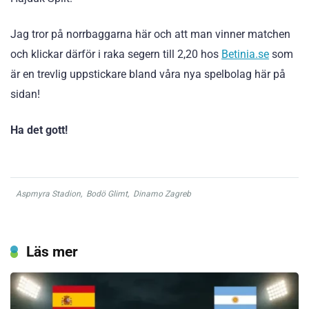
Jag tror på norrbaggarna här och att man vinner matchen
och klickar därför i raka segern till 2,20 hos
Betinia.se
som
är en trevlig uppstickare bland våra nya spelbolag här på
sidan!
Ha det gott!
Aspmyra Stadion
,
Bodö Glimt
,
Dinamo Zagreb
Läs mer