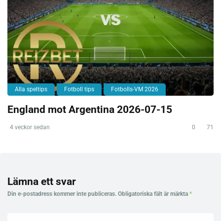
Alla speltips
Fotboll tips
Fotbolls-VM 2026
England mot Argentina 2026-07-15
4 veckor sedan
0
71
Lämna ett svar
Din e-postadress kommer inte publiceras.
Obligatoriska fält är märkta
*