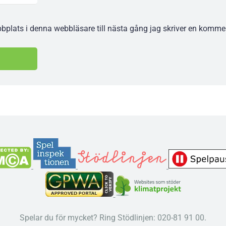
plats i denna webbläsare till nästa gång jag skriver en komme
Spelar du för mycket? Ring Stödlinjen: 020-81 91 00.