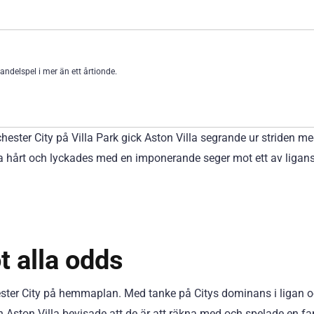
andelspel i mer än ett årtionde.
ster City på Villa Park gick Aston Villa segrande ur striden me
a hårt och lyckades med en imponerande seger mot ett av ligan
t alla odds
ster City på hemmaplan. Med tanke på Citys dominans i ligan o
n Aston Villa bevisade att de är att räkna med och spelade en fa