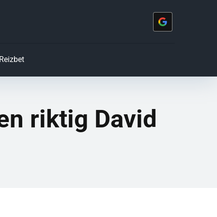
Reizbet
en riktig David