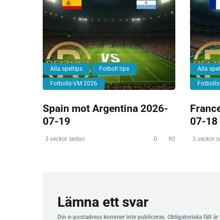
Alla speltips
Fotboll tips
Alla spel
Fotbolls-VM 2026
Fotboll
Spain mot Argentina 2026-
Franc
07-19
07-18
3 veckor sedan
0
90
3 veckor 
Lämna ett svar
Din e-postadress kommer inte publiceras.
Obligatoriska fält ä