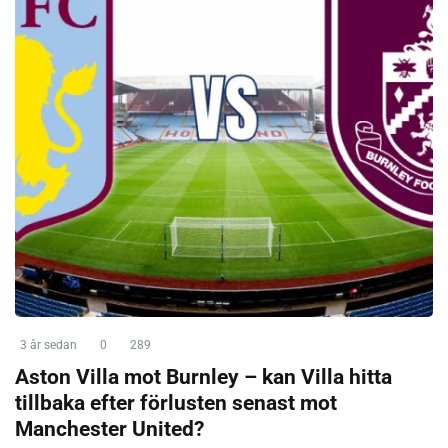
3 år sedan
0
289
Aston Villa mot Burnley – kan Villa hitta
tillbaka efter förlusten senast mot
Manchester United?