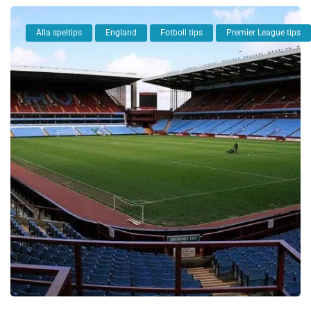
Alla speltips
England
Fotboll tips
Premier League tips