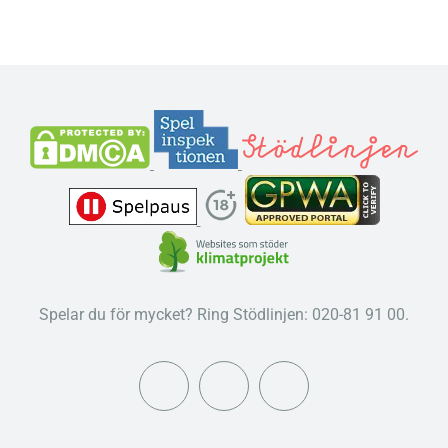
Spelar du för mycket? Ring Stödlinjen: 020-81 91 00.