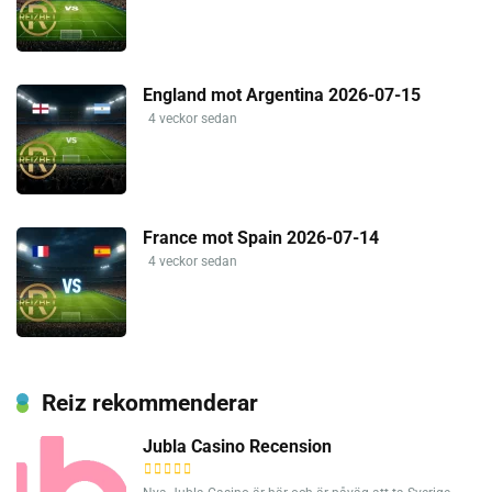
England mot Argentina 2026-07-15
4 veckor sedan
France mot Spain 2026-07-14
4 veckor sedan
Reiz rekommenderar
Jubla Casino Recension