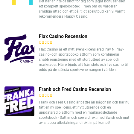
Det här är inte casinot för dig som jagar bonusar eller
ett komplett spelbibliotek – men om du värderar
smidiga uttag och ett pålitligt spelutbud kan vi varmt
rekommendera Happy Casino.
Flax Casino Recension
Flax Casino är ett nytt svensklicensierad Pay N Play-
casino- och sportsbookplattform som kombinerar
snabb registrering med ett stort utbud av spel och
marknader. Här erbjuds allt från slots och live casino till
odds på de största sportevenemangen i världen.
Frank och Fred Casino Recension
Frank och Fred Casino är bättre än någonsin och har nu
fått en ny spellicens, ett nytt utseende och en
uppdaterad plattform med en marknadsledande
sportsbook - Sätt in och spela direkt med Swish och njut
av snabba utbetalningar direkt in på kontot!