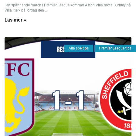
I en spännande match i Premier League kommer Aston Villa möta Burnley på
Villa Park på lördag den ...
Läs mer »
Alla speltips
Premier League tips