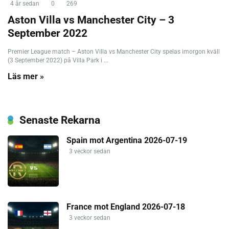
4 år sedan
0
269
Aston Villa vs Manchester City – 3
September 2022
Premier League match – Aston Villa vs Manchester City spelas imorgon kväll
(3 September 2022) på Villa Park i ...
Läs mer »
Senaste Rekarna
Spain mot Argentina 2026-07-19
3 veckor sedan
France mot England 2026-07-18
3 veckor sedan