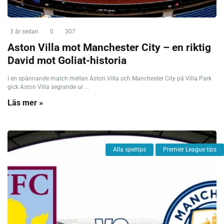
3 år sedan
0
307
Aston Villa mot Manchester City – en riktig
David mot Goliat-historia
I en spännande match mellan Aston Villa och Manchester City på Villa Park
gick Aston Villa segrande ur ...
Läs mer »
Alla speltips
Premier League tips