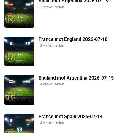
Spain mot Argentina 2026-07-19
3 veckor sedan
France mot England 2026-07-18
3 veckor sedan
England mot Argentina 2026-07-15
4 veckor sedan
France mot Spain 2026-07-14
4 veckor sedan