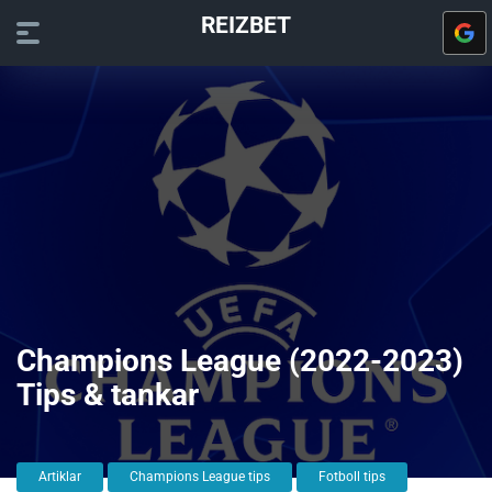
REIZBET
Champions League (2022-2023)
Tips & tankar
Artiklar
Champions League tips
Fotboll tips