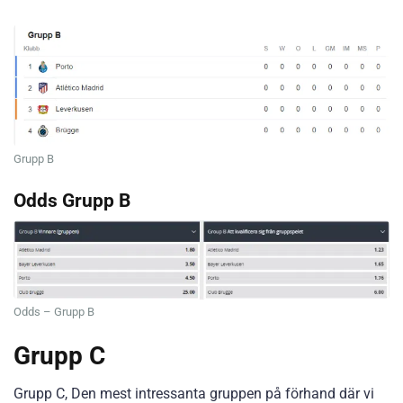
Grupp B
Odds Grupp B
Odds – Grupp B
Grupp C
Grupp C, Den mest intressanta gruppen på förhand där vi