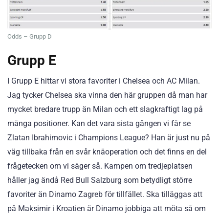
Odds – Grupp D
Grupp E
I Grupp E hittar vi stora favoriter i Chelsea och AC Milan.
Jag tycker Chelsea ska vinna den här gruppen då man har
mycket bredare trupp än Milan och ett slagkraftigt lag på
många positioner. Kan det vara sista gången vi får se
Zlatan Ibrahimovic i Champions League? Han är just nu på
väg tillbaka från en svår knäoperation och det finns en del
frågetecken om vi säger så. Kampen om tredjeplatsen
håller jag ändå Red Bull Salzburg som betydligt större
favoriter än Dinamo Zagreb för tillfället. Ska tilläggas att
på Maksimir i Kroatien är Dinamo jobbiga att möta så om