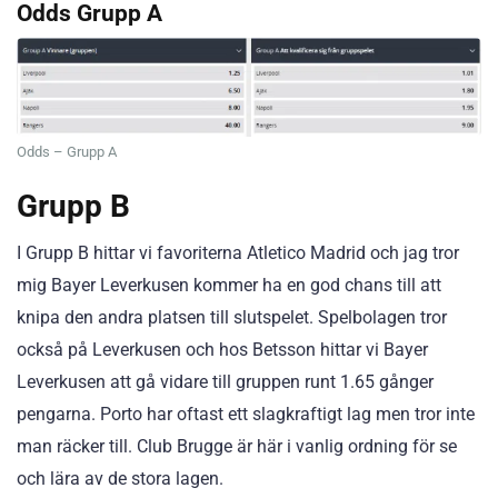
Odds Grupp A
Odds – Grupp A
Grupp B
I Grupp B hittar vi favoriterna Atletico Madrid och jag tror
mig Bayer Leverkusen kommer ha en god chans till att
knipa den andra platsen till slutspelet. Spelbolagen tror
också på Leverkusen och hos Betsson hittar vi Bayer
Leverkusen att gå vidare till gruppen runt 1.65 gånger
pengarna. Porto har oftast ett slagkraftigt lag men tror inte
man räcker till. Club Brugge är här i vanlig ordning för se
och lära av de stora lagen.