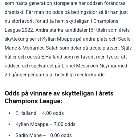
som nästa generation storspelare har oddsen förändras
drastiskt. Får man tro odds på bettingsidor så är han just
nu storfavorit för att ta hem skytteligan i Champions
League 2022. Andra starka kandidater för titeln som årets
skyttekung ser vi Kylian Mbappe på andra plats och Sadio
Mane & Mohamed Salah som delar på tredje platsen. Själv
håller och också E.Halland som ny favorit men tycker att
oddsen och spelvärdet på Lionel Messi och Neymar med
20 gånger pengarna är betydligt mer lockande!
Odds på vinnare av skytteligan i årets
Champions League:
E.Halland – 4.00 odds
Kylian Mbappe – 7.00 odds
Sadio Mane – 10.00 odds