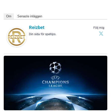
Om
Senaste inläggen
Reizbet
Följ mig
Din sida för speltips.