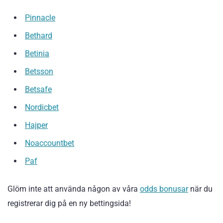
Pinnacle
Bethard
Betinia
Betsson
Betsafe
Nordicbet
Hajper
Noaccountbet
Paf
Glöm inte att använda någon av våra
odds bonusar
när du
registrerar dig på en ny bettingsida!