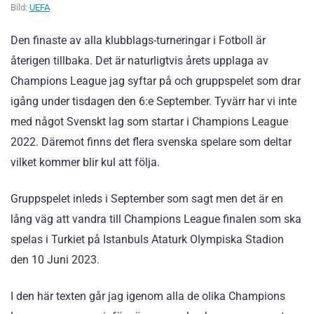
Bild:
UEFA
Den finaste av alla klubblags-turneringar i Fotboll är
återigen tillbaka. Det är naturligtvis årets upplaga av
Champions League jag syftar på och gruppspelet som drar
igång under tisdagen den 6:e September. Tyvärr har vi inte
med något Svenskt lag som startar i Champions League
2022. Däremot finns det flera svenska spelare som deltar
vilket kommer blir kul att följa.
Gruppspelet inleds i September som sagt men det är en
lång väg att vandra till Champions League finalen som ska
spelas i Turkiet på Istanbuls Ataturk Olympiska Stadion
den 10 Juni 2023.
I den här texten går jag igenom alla de olika Champions