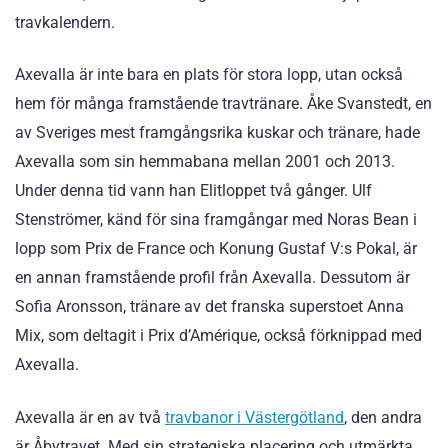
travkalendern.
Axevalla är inte bara en plats för stora lopp, utan också
hem för många framstående travtränare. Åke Svanstedt, en
av Sveriges mest framgångsrika kuskar och tränare, hade
Axevalla som sin hemmabana mellan 2001 och 2013.
Under denna tid vann han Elitloppet två gånger. Ulf
Stenströmer, känd för sina framgångar med Noras Bean i
lopp som Prix de France och Konung Gustaf V:s Pokal, är
en annan framstående profil från Axevalla. Dessutom är
Sofia Aronsson, tränare av det franska superstoet Anna
Mix, som deltagit i Prix d’Amérique, också förknippad med
Axevalla.
Axevalla är en av två
travbanor i Västergötland
, den andra
är Åbytravet. Med sin strategiska placering och utmärkta