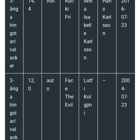
3-
14,
volt
Rafi
Ann
Han
201
årig
4
ki
a
s
6-
a
Fri
Isa
Karl
07-
hin
bell
sso
23
gst
e
n
ar/
Karl
val
sso
ack
n
er
3-
12,
aut
Fac
Lutf
–
200
årig
0
o
e
i
4-
a
The
Kol
07-
hin
Evil
gjin
23
gst
i
ar/
val
ack