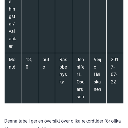
e
hin
gst
ar/
val
ack
er
Mo
13,
aut
Ras
Jen
Veij
201
nté
0
o
pbe
nife
o
7-
rrys
r L
Hei
07-
ky
Osc
ska
22
ars
nen
son
Denna tabell ger en översikt över olika rekordtider för olika