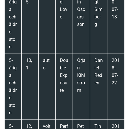
årig
5
d
in
gt
0-
a
Lov
Osc
Sim
07-
och
e
ars
ber
18
äldr
son
g
e
sto
n
5-
10,
aut
Dou
Örja
Dan
201
årig
1
o
ble
n
iel
8-
a
Exp
Kihl
Red
07-
och
osu
strö
én
22
äldr
re
m
e
sto
n
5-
12,
volt
Perf
Pet
Tin
201