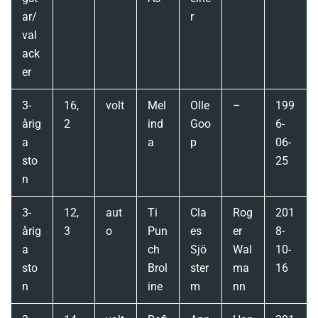
ar/
r
val
ack
er
3-
16,
volt
Mel
Olle
–
199
årig
2
ind
Goo
6-
a
a
p
06-
sto
25
n
3-
12,
aut
Ti
Cla
Rog
201
årig
3
o
Pun
es
er
8-
a
ch
Sjö
Wal
10-
sto
Brol
ster
ma
16
n
ine
m
nn