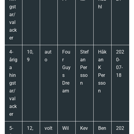
gst
hl
ar/
val
ack
er
4-
10,
aut
Fou
Stef
Håk
202
årig
9
o
r
an
an
0-
a
Guy
Per
K
07-
hin
s
sso
Per
18
gst
Dre
n
sso
ar/
am
n
val
ack
er
5-
12,
volt
Wil
Kev
Ben
202