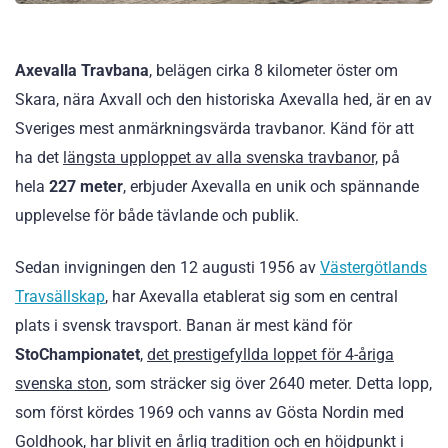
Axevalla Travbana
, belägen cirka 8 kilometer öster om
Skara, nära Axvall och den historiska Axevalla hed, är en av
Sveriges mest anmärkningsvärda travbanor. Känd för att
ha det
längsta upploppet av alla svenska travbanor,
på
hela
227 meter
, erbjuder Axevalla en unik och spännande
upplevelse för både tävlande och publik.
Sedan invigningen den 12 augusti 1956 av
Västergötlands
Travsällskap
, har Axevalla etablerat sig som en central
plats i svensk travsport. Banan är mest känd för
StoChampionatet
,
det prestigefyllda loppet för 4-åriga
svenska ston
, som sträcker sig över 2640 meter. Detta lopp,
som först kördes 1969 och vanns av Gösta Nordin med
Goldhook, har blivit en årlig tradition och en höjdpunkt i