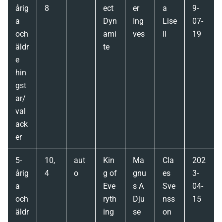
årig
8
ect
er
a
9-
a
Dyn
Ing
Lise
07-
och
ami
ves
ll
19
äldr
te
e
hin
gst
ar/
val
ack
er
5-
10,
aut
Kin
Ma
Cla
202
årig
4
o
g of
gnu
es
3-
a
Eve
s A
Sve
04-
och
ryth
Dju
nss
15
äldr
ing
se
on