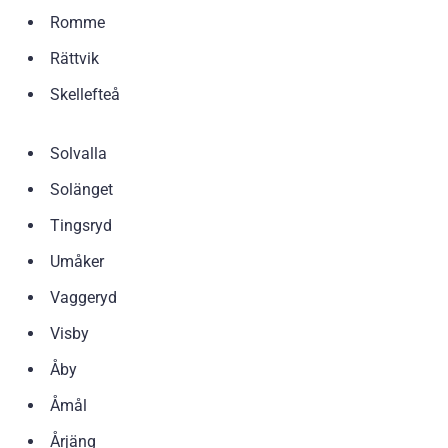
Romme
Rättvik
Skellefteå
Solvalla
Solänget
Tingsryd
Umåker
Vaggeryd
Visby
Åby
Åmål
Årjäng