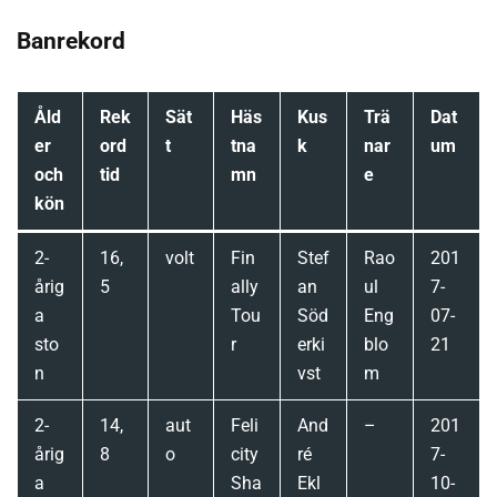
Banrekord
Åld
Rek
Sät
Häs
Kus
Trä
Dat
er
ord
t
tna
k
nar
um
och
tid
mn
e
kön
2-
16,
volt
Fin
Stef
Rao
201
årig
5
ally
an
ul
7-
a
Tou
Söd
Eng
07-
sto
r
erki
blo
21
n
vst
m
2-
14,
aut
Feli
And
–
201
årig
8
o
city
ré
7-
a
Sha
Ekl
10-