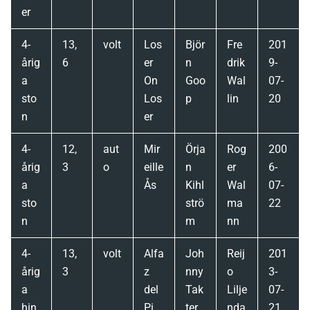
er
4-
13,
volt
Los
Björ
Fre
201
årig
6
er
n
drik
9-
a
On
Goo
Wal
07-
sto
Los
p
lin
20
n
er
4-
12,
aut
Mir
Örja
Rog
200
årig
3
o
eille
n
er
6-
a
Ås
Kihl
Wal
07-
sto
strö
ma
22
n
m
nn
4-
13,
volt
Alfa
Joh
Reij
201
årig
3
z
nny
o
3-
a
del
Tak
Lilje
07-
hin
Pi
ter
nda
21