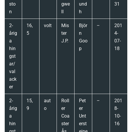
sto
gwe
und
31
n
ll
h
2-
16,
volt
Mis
Björ
–
201
årig
5
ter
n
4-
a
J.P.
Goo
07-
hin
p
18
gst
ar/
val
ack
er
2-
15,
aut
Roll
Pet
–
201
årig
9
o
er
er
8-
a
Coa
Unt
10-
hin
ster
erst
16
gst
Ås
eine