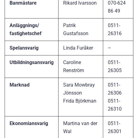
Banmästare
Rikard Ivarsson
070-624
86 49
Anläggnings/
Patrik
0511-
fastighetschef
Gustafsson
26316
Spelansvarig
Linda Furåker
–
Utbildningsansvarig
Caroline
0511-
Renström
26305
Marknad
Sara Mowbray
0511-
Jönsson
26306
Frida Björkman
0511-
26310
Ekonomiansvarig
Martina van der
0511-
Wal
26301