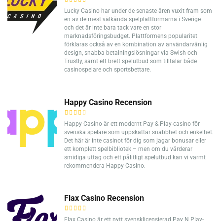
Lucky Casino har under de senaste åren vuxit fram som
en av de mest välkända spelplattformarna i Sverige –
och det är inte bara tack vare en stor
marknadsföringsbudget. Plattformens popularitet
förklaras också av en kombination av användarvänlig
design, snabba betalningslösningar via Swish och
Trustly, samt ett brett spelutbud som tilltalar både
casinospelare och sportsbettare.
Happy Casino Recension
Happy Casino är ett modernt Pay & Play-casino för
svenska spelare som uppskattar snabbhet och enkelhet.
Det här är inte casinot för dig som jagar bonusar eller
ett komplett spelbibliotek – men om du värderar
smidiga uttag och ett pålitligt spelutbud kan vi varmt
rekommendera Happy Casino.
Flax Casino Recension
Flax Casino är ett nytt svensklicensierad Pay N Play-