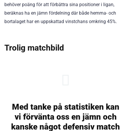
behöver poäng för att förbättra sina positioner i ligan,
beräknas ha en jämn fördelning där både hemma- och
bortalaget har en uppskattad vinstchans omkring 45%.
Trolig matchbild
Med tanke på statistiken kan
vi förvänta oss en jämn och
kanske något defensiv match