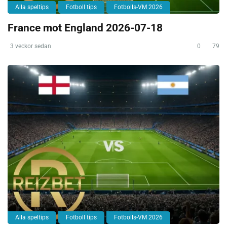
Alla speltips
Fotboll tips
Fotbolls-VM 2026
France mot England 2026-07-18
3 veckor sedan
0
79
Alla speltips
Fotboll tips
Fotbolls-VM 2026