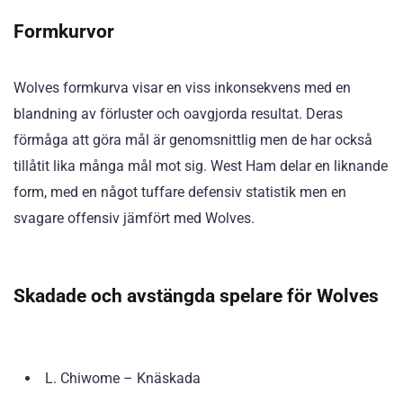
Formkurvor
Wolves formkurva visar en viss inkonsekvens med en
blandning av förluster och oavgjorda resultat. Deras
förmåga att göra mål är genomsnittlig men de har också
tillåtit lika många mål mot sig. West Ham delar en liknande
form, med en något tuffare defensiv statistik men en
svagare offensiv jämfört med Wolves.
Skadade och avstängda spelare för Wolves
L. Chiwome – Knäskada