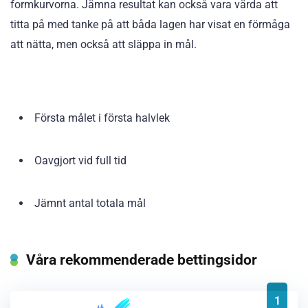
formkurvorna. Jämna resultat kan också vara värda att
titta på med tanke på att båda lagen har visat en förmåga
att nätta, men också att släppa in mål.
Första målet i första halvlek
Oavgjort vid full tid
Jämnt antal totala mål
Våra rekommenderade bettingsidor
1