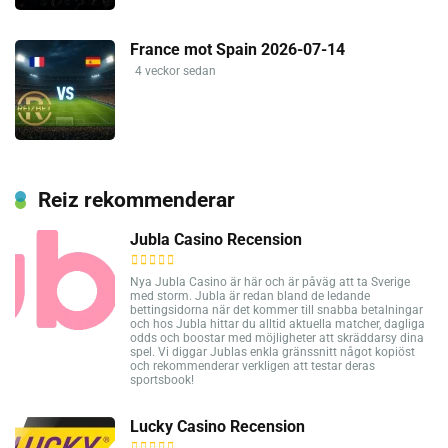
France mot Spain 2026-07-14
4 veckor sedan
Reiz rekommenderar
Jubla Casino Recension
Nya Jubla Casino är här och är påväg att ta Sverige
med storm. Jubla är redan bland de ledande
bettingsidorna när det kommer till snabba betalningar
och hos Jubla hittar du alltid aktuella matcher, dagliga
odds och boostar med möjligheter att skräddarsy dina
spel. Vi diggar Jublas enkla gränssnitt något kopiöst
och rekommenderar verkligen att testar deras
sportsbook!
Lucky Casino Recension