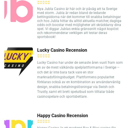
Nya Jubla Casino är här och är påväg att ta Sverige
med storm. Jubla är redan bland de ledande
bettingsidorna när det kommer till snabba betalningar
och hos Jubla hittar du alltid aktuella matcher, dagliga
odds och boostar med möjligheter att skräddarsy dina
spel. Vi diggar Jublas enkla gränssnitt något kopiöst
och rekommenderar verkligen att testar deras
sportsbook!
Lucky Casino Recension
Lucky Casino har under de senaste åren vuxit fram som
en av de mest välkända spelplattformarna i Sverige –
och det är inte bara tack vare en stor
marknadsföringsbudget. Plattformens popularitet
förklaras också av en kombination av användarvänlig
design, snabba betalningslösningar via Swish och
Trustly, samt ett brett spelutbud som tilltalar både
casinospelare och sportsbettare.
Happy Casino Recension
Happy Casino är ett modernt Pay & Play-casino för