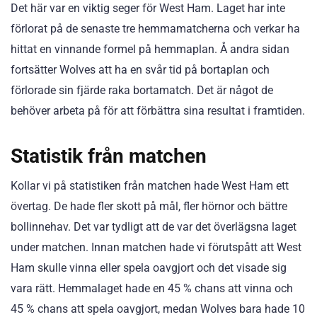
Det här var en viktig seger för West Ham. Laget har inte
förlorat på de senaste tre hemmamatcherna och verkar ha
hittat en vinnande formel på hemmaplan. Å andra sidan
fortsätter Wolves att ha en svår tid på bortaplan och
förlorade sin fjärde raka bortamatch. Det är något de
behöver arbeta på för att förbättra sina resultat i framtiden.
Statistik från matchen
Kollar vi på statistiken från matchen hade West Ham ett
övertag. De hade fler skott på mål, fler hörnor och bättre
bollinnehav. Det var tydligt att de var det överlägsna laget
under matchen. Innan matchen hade vi förutspått att West
Ham skulle vinna eller spela oavgjort och det visade sig
vara rätt. Hemmalaget hade en 45 % chans att vinna och
45 % chans att spela oavgjort, medan Wolves bara hade 10