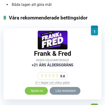
Båda lagen att göra mål
Våra rekommenderade bettingsidor
1
Frank & Fred
INGEN VÄLKOMSTBONUS
+21 ÅRS ÅLDERSGRÄNS
5.0
21+ Regler och villkor gäller
Spela nu
Läs recension