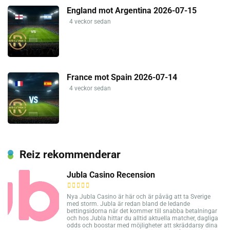
England mot Argentina 2026-07-15
4 veckor sedan
France mot Spain 2026-07-14
4 veckor sedan
Reiz rekommenderar
Jubla Casino Recension
Nya Jubla Casino är här och är påväg att ta Sverige
med storm. Jubla är redan bland de ledande
bettingsidorna när det kommer till snabba betalningar
och hos Jubla hittar du alltid aktuella matcher, dagliga
odds och boostar med möjligheter att skräddarsy dina