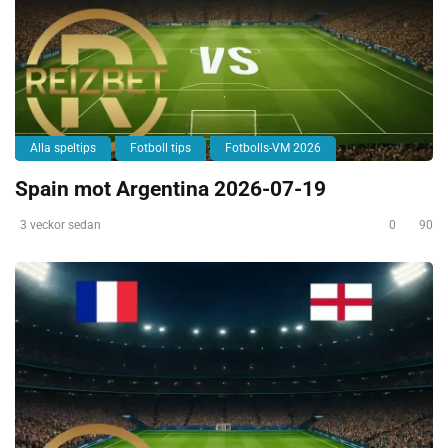
Alla speltips
Fotboll tips
Fotbolls-VM 2026
Spain mot Argentina 2026-07-19
3 veckor sedan
0
90