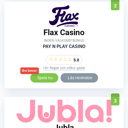
2
Flax Casino
INGEN VÄLKOMSTBONUS
PAY N PLAY CASINO
5.0
18+ Regler och villkor gäller
Spela nu
Läs recension
3
Jubla