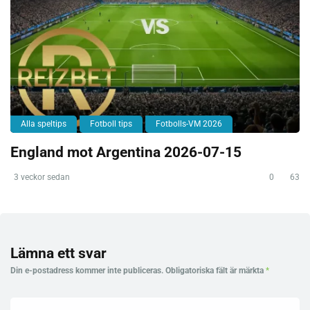
Alla speltips
Fotboll tips
Fotbolls-VM 2026
England mot Argentina 2026-07-15
3 veckor sedan
0
63
Lämna ett svar
Din e-postadress kommer inte publiceras.
Obligatoriska fält är märkta
*