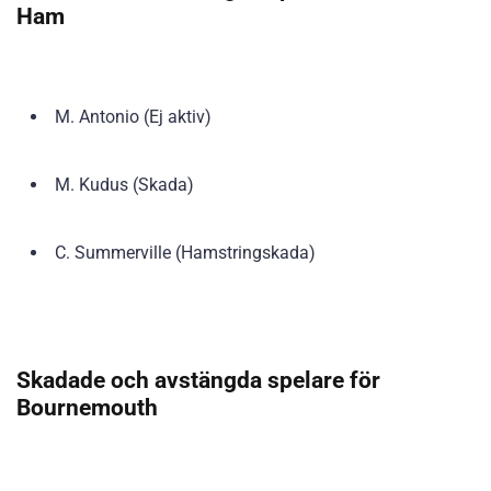
Ham
M. Antonio (Ej aktiv)
M. Kudus (Skada)
C. Summerville (Hamstringskada)
Skadade och avstängda spelare för
Bournemouth