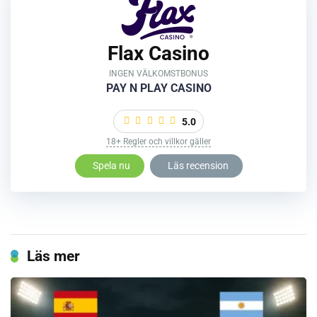
Flax Casino
INGEN VÄLKOMSTBONUS
PAY N PLAY CASINO
5.0
18+ Regler och villkor gäller
Spela nu
Läs recension
Läs mer