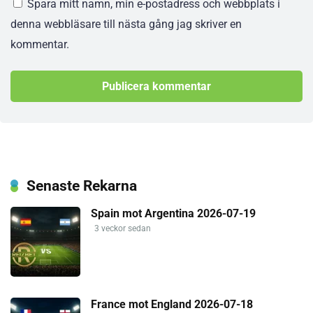
Spara mitt namn, min e-postadress och webbplats i
denna webbläsare till nästa gång jag skriver en
kommentar.
Senaste Rekarna
Spain mot Argentina 2026-07-19
3 veckor sedan
France mot England 2026-07-18