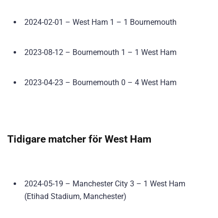
2024-02-01 – West Ham 1 – 1 Bournemouth
2023-08-12 – Bournemouth 1 – 1 West Ham
2023-04-23 – Bournemouth 0 – 4 West Ham
Tidigare matcher för West Ham
2024-05-19 – Manchester City 3 – 1 West Ham
(Etihad Stadium, Manchester)