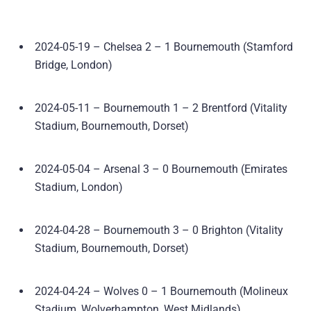
2024-05-19 – Chelsea 2 – 1 Bournemouth (Stamford
Bridge, London)
2024-05-11 – Bournemouth 1 – 2 Brentford (Vitality
Stadium, Bournemouth, Dorset)
2024-05-04 – Arsenal 3 – 0 Bournemouth (Emirates
Stadium, London)
2024-04-28 – Bournemouth 3 – 0 Brighton (Vitality
Stadium, Bournemouth, Dorset)
2024-04-24 – Wolves 0 – 1 Bournemouth (Molineux
Stadium, Wolverhampton, West Midlands)