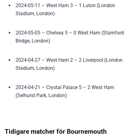
2024-05-11 – West Ham 3 – 1 Luton (London
Stadium, London)
2024-05-05 – Chelsea 5 – 0 West Ham (Stamford
Bridge, London)
2024-04-27 – West Ham 2 – 2 Liverpool (London
Stadium, London)
2024-04-21 – Crystal Palace 5 – 2 West Ham
(Selhurst Park, London)
Tidigare matcher för Bournemouth