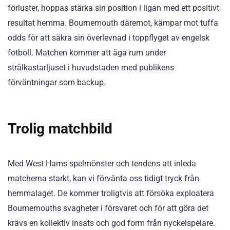
förluster, hoppas stärka sin position i ligan med ett positivt
resultat hemma. Bournemouth däremot, kämpar mot tuffa
odds för att säkra sin överlevnad i toppflyget av engelsk
fotboll. Matchen kommer att äga rum under
strålkastarljuset i huvudstaden med publikens
förväntningar som backup.
Trolig matchbild
Med West Hams spelmönster och tendens att inleda
matcherna starkt, kan vi förvänta oss tidigt tryck från
hemmalaget. De kommer troligtvis att försöka exploatera
Bournemouths svagheter i försvaret och för att göra det
krävs en kollektiv insats och god form från nyckelspelare.