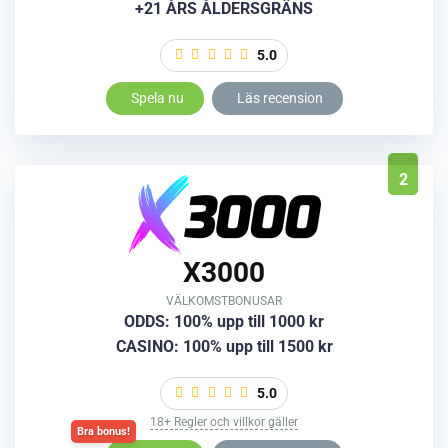
+21 ÅRS ÅLDERSGRÄNS
5.0
Spela nu
Läs recension
2
X3000
VÄLKOMSTBONUSAR
ODDS: 100% upp till 1000 kr
CASINO: 100% upp till 1500 kr
5.0
18+ Regler och villkor gäller