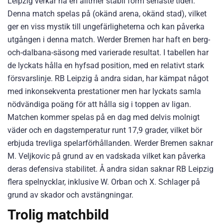
Leipzig verkar ha en alltmer stabil form senaste tiden.
Denna match spelas på (okänd arena, okänd stad), vilket
ger en viss mystik till ungefärligheterna och kan påverka
utgången i denna match. Werder Bremen har haft en berg-
och-dalbana-säsong med varierade resultat. I tabellen har
de lyckats hålla en hyfsad position, med en relativt stark
försvarslinje. RB Leipzig å andra sidan, har kämpat något
med inkonsekventa prestationer men har lyckats samla
nödvändiga poäng för att hålla sig i toppen av ligan.
Matchen kommer spelas på en dag med delvis molnigt
väder och en dagstemperatur runt 17,9 grader, vilket bör
erbjuda trevliga spelarförhållanden. Werder Bremen saknar
M. Veljkovic på grund av en vadskada vilket kan påverka
deras defensiva stabilitet. Å andra sidan saknar RB Leipzig
flera spelnycklar, inklusive W. Orban och X. Schlager på
grund av skador och avstängningar.
Trolig matchbild