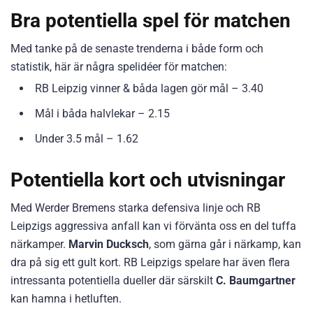
Bra potentiella spel för matchen
Med tanke på de senaste trenderna i både form och
statistik, här är några spelidéer för matchen:
RB Leipzig vinner & båda lagen gör mål – 3.40
Mål i båda halvlekar – 2.15
Under 3.5 mål – 1.62
Potentiella kort och utvisningar
Med Werder Bremens starka defensiva linje och RB
Leipzigs aggressiva anfall kan vi förvänta oss en del tuffa
närkamper.
Marvin Ducksch
, som gärna går i närkamp, kan
dra på sig ett gult kort. RB Leipzigs spelare har även flera
intressanta potentiella dueller där särskilt
C. Baumgartner
kan hamna i hetluften.