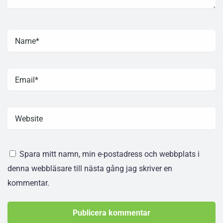
Spara mitt namn, min e-postadress och webbplats i
denna webbläsare till nästa gång jag skriver en
kommentar.