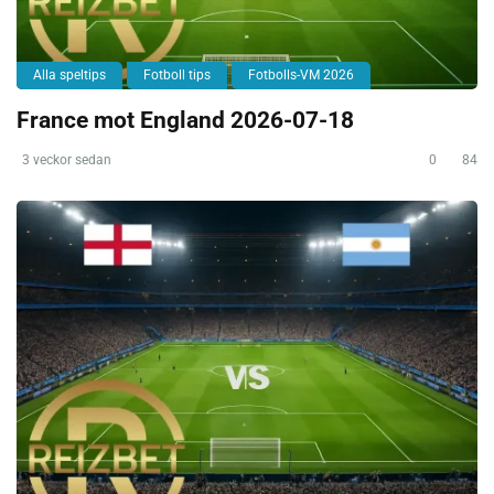
Alla speltips
Fotboll tips
Fotbolls-VM 2026
France mot England 2026-07-18
3 veckor sedan
0
84