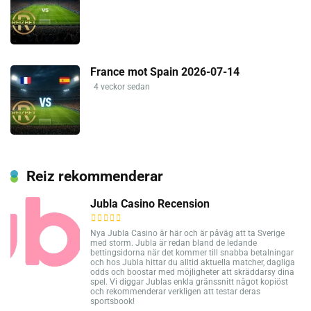
France mot Spain 2026-07-14
4 veckor sedan
Reiz rekommenderar
Jubla Casino Recension
Nya Jubla Casino är här och är påväg att ta Sverige
med storm. Jubla är redan bland de ledande
bettingsidorna när det kommer till snabba betalningar
och hos Jubla hittar du alltid aktuella matcher, dagliga
odds och boostar med möjligheter att skräddarsy dina
spel. Vi diggar Jublas enkla gränssnitt något kopiöst
och rekommenderar verkligen att testar deras
sportsbook!