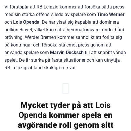
Vi förutspår att RB Leipzig kommer att försöka sätta press
med sin starka offensiv, ledd av spelare som
Timo Werner
och
Lois Openda
. De har visat sig kapabla att dominera
bollinnehavet, vilket kan sätta hemmaförsvaret under hård
prövning. Werder Bremen kommer sannolikt att förlita sig
på kontringar och försöka stå emot press genom att
använda spelare som
Marvin Ducksch
till att snabbt vända
spelet. De är starka på fasta situationer och kan utnyttja
RB Leipzigs ibland skakiga försvar.
Mycket tyder på att
Lois
Openda
kommer spela en
avgörande roll genom sitt