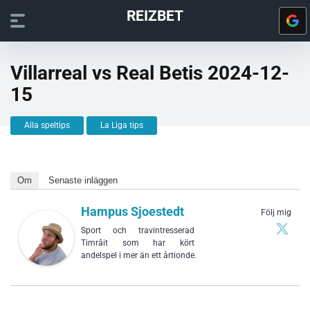
REIZBET
Villarreal vs Real Betis 2024-12-
15
Alla speltips
La Liga tips
Om
Senaste inläggen
Hampus Sjoestedt
Följ mig
Sport och travintresserad
Timråit som har kört
andelspel i mer än ett årtionde.