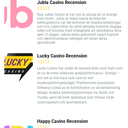
Jubla Casino Recension
Nya Jubla Casino är här och är påväg att ta Sverige
med storm. Jubla är redan bland de ledande
bettingsidorna när det kommer till snabba betalningar
och hos Jubla hittar du alltid aktuella matcher, dagliga
odds och boostar med möjligheter att skräddarsy dina
spel. Vi diggar Jublas enkla gränssnitt något kopiöst
och rekommenderar verkligen att testar deras
sportsbook!
Lucky Casino Recension
Lucky Casino har under de senaste åren vuxit fram som
en av de mest välkända spelplattformarna i Sverige –
och det är inte bara tack vare en stor
marknadsföringsbudget. Plattformens popularitet
förklaras också av en kombination av användarvänlig
design, snabba betalningslösningar via Swish och
Trustly, samt ett brett spelutbud som tilltalar både
casinospelare och sportsbettare.
Happy Casino Recension