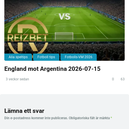
Alla speltips
Fotboll tips
Fotbolls-VM 2026
England mot Argentina 2026-07-15
3 veckor sedan
0
63
Lämna ett svar
Din e-postadress kommer inte publiceras.
Obligatoriska fält är märkta
*