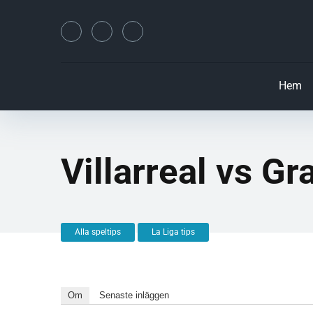
Hem
Villarreal vs G
Alla speltips
La Liga tips
Om
Senaste inläggen