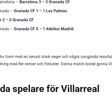
Barcelona –
Barcelona 3 – 3 Granada CF
ranada –
Granada CF 1 – 1 Las Palmas
e 2 – 0 Granada CF
ranada –
Granada CF 0 – 1 Atletico Madrid
iv form med en senast stark seger och några oavgjorda resultat
lning med fler remier och förluster. Denna match borde gynna Vil
a spelare för Villarreal