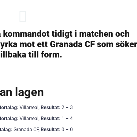
ta kommandot tidigt i matchen och
styrka mot ett Granada CF som söke
tillbaka till form.
an lagen
Bortalag:
Villarreal,
Resultat:
2 – 3
Bortalag:
Villarreal,
Resultat:
1 – 4
talag:
Granada CF,
Resultat:
0 – 0