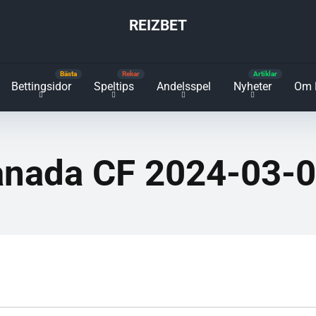
REIZBET
Bettingsidor
Speltips
Andelsspel
Nyheter
Om 
ranada CF 2024-03-