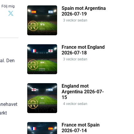
Följ mig
Spain mot Argentina
2026-07-19
3 veckor sedan
France mot England
2026-07-18
3 veckor sedan
al. Den
England mot
Argentina 2026-07-
15
innehavet
4 veckor sedan
arkt
France mot Spain
2026-07-14