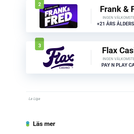
2
Frank & 
INGEN VÄLKOMST
+21 ÅRS ÅLDER
3
Flax Cas
INGEN VÄLKOMST
PAY N PLAY C
La Liga
Läs mer