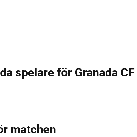
da spelare för Granada CF
för matchen