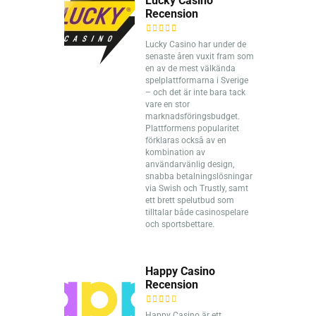
Lucky Casino
Recension
Lucky Casino har under de
senaste åren vuxit fram som
en av de mest välkända
spelplattformarna i Sverige
– och det är inte bara tack
vare en stor
marknadsföringsbudget.
Plattformens popularitet
förklaras också av en
kombination av
användarvänlig design,
snabba betalningslösningar
via Swish och Trustly, samt
ett brett spelutbud som
tilltalar både casinospelare
och sportsbettare.
Happy Casino
Recension
Happy Casino är ett