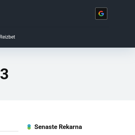
Reizbet
03
Senaste Rekarna