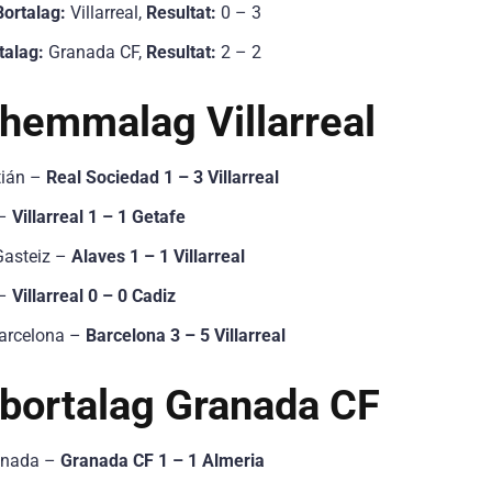
Bortalag:
Villarreal,
Resultat:
0 – 3
talag:
Granada CF,
Resultat:
2 – 2
 hemmalag Villarreal
tián –
Real Sociedad 1 – 3 Villarreal
 –
Villarreal 1 – 1 Getafe
Gasteiz –
Alaves 1 – 1 Villarreal
 –
Villarreal 0 – 0 Cadiz
Barcelona –
Barcelona 3 – 5 Villarreal
 bortalag Granada CF
ranada –
Granada CF 1 – 1 Almeria