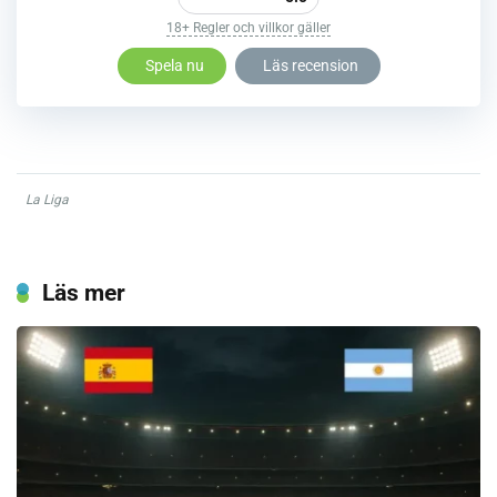
18+ Regler och villkor gäller
Spela nu
Läs recension
La Liga
Läs mer