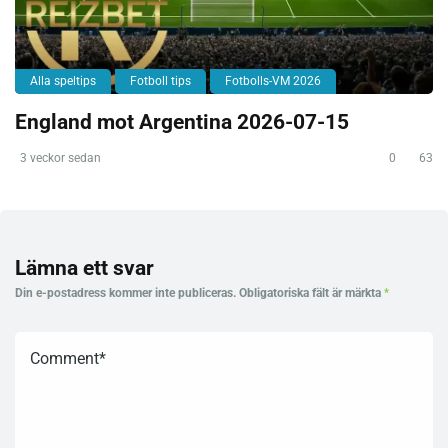
Alla speltips
Fotboll tips
Fotbolls-VM 2026
England mot Argentina 2026-07-15
3 veckor sedan
0
63
Lämna ett svar
Din e-postadress kommer inte publiceras.
Obligatoriska fält är märkta
*