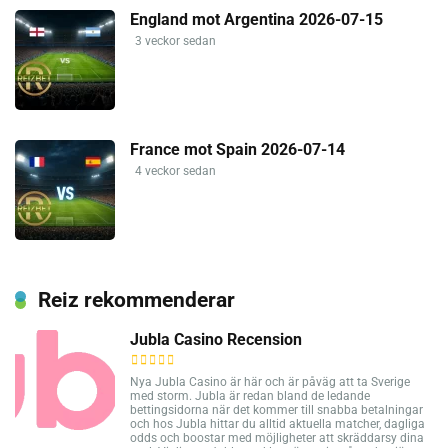
England mot Argentina 2026-07-15
3 veckor sedan
France mot Spain 2026-07-14
4 veckor sedan
Reiz rekommenderar
Jubla Casino Recension
Nya Jubla Casino är här och är påväg att ta Sverige
med storm. Jubla är redan bland de ledande
bettingsidorna när det kommer till snabba betalningar
och hos Jubla hittar du alltid aktuella matcher, dagliga
odds och boostar med möjligheter att skräddarsy dina