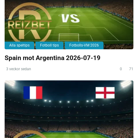
Alla speltips
Fotboll tips
Fotbolls-VM 2026
Spain mot Argentina 2026-07-19
3 veckor sedan
0
71