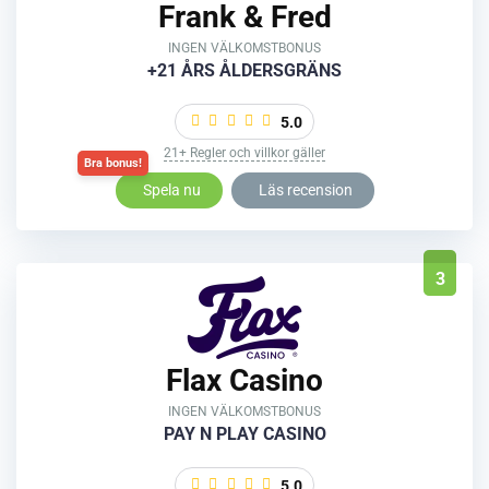
Frank & Fred
INGEN VÄLKOMSTBONUS
+21 ÅRS ÅLDERSGRÄNS
5.0
21+ Regler och villkor gäller
Spela nu
Läs recension
3
Flax Casino
INGEN VÄLKOMSTBONUS
PAY N PLAY CASINO
5.0