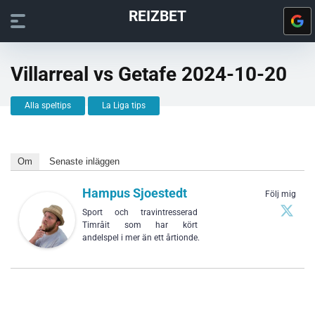
REIZBET
Villarreal vs Getafe 2024-10-20
Alla speltips
La Liga tips
Om
Senaste inläggen
Hampus Sjoestedt
Följ mig
Sport och travintresserad
Timråit som har kört
andelspel i mer än ett årtionde.