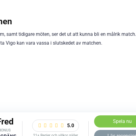
chen
 samt tidigare möten, ser det ut att kunna bli en målrik match.
elta Vigo kan vara vassa i slutskedet av matchen.
Fred
Spela nu
5.0
BONUS
Läs recensio
21+ Regler och villkor gäller