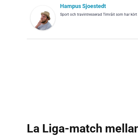
Hampus Sjoestedt
Sport och travintresserad Timråit som har kört 
La Liga-match mellan 