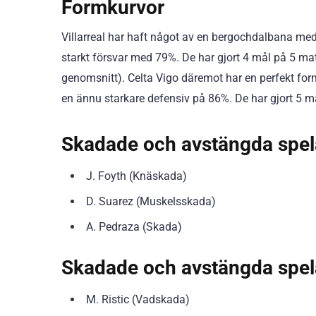
Formkurvor
Villarreal har haft något av en bergochdalbana med
starkt försvar med 79%. De har gjort 4 mål på 5 match
genomsnitt). Celta Vigo däremot har en perfekt f
en ännu starkare defensiv på 86%. De har gjort 5 mål (
Skadade och avstängda spelar
J. Foyth (Knäskada)
D. Suarez (Muskelsskada)
A. Pedraza (Skada)
Skadade och avstängda spela
M. Ristic (Vadskada)