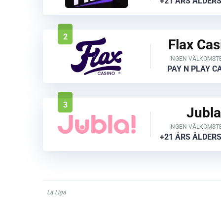
+21 ÅRS ÅLDER
2
Flax Cas
INGEN VÄLKOMST
PAY N PLAY C
3
Jubl
INGEN VÄLKOMST
+21 ÅRS ÅLDER
La Liga