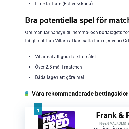
L. de la Torre (Fotledsskada)
Bra potentiella spel för mat
Om man tar hänsyn till hemma- och bortalagets form,
tidigt mål från Villarreal kan sätta tonen, medan C
Villarreal att göra första målet
Över 2.5 mål i matchen
Båda lagen att göra mål
Våra rekommenderade bettingsidor
1
Frank & 
INGEN VÄLKOMST