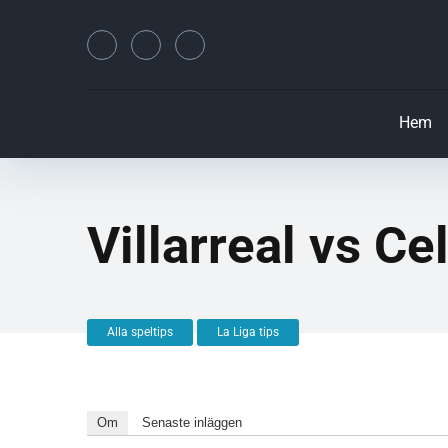
Hem
Villarreal vs C
Alla speltips
La Liga tips
Om
Senaste inläggen