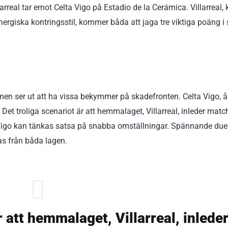
rreal tar emot Celta Vigo på Estadio de la Cerámica. Villarreal,
 energiska kontringsstil, kommer båda att jaga tre viktiga poäng i
, men ser ut att ha vissa bekymmer på skadefronten. Celta Vigo, 
t troliga scenariot är att hemmalaget, Villarreal, inleder mat
Vigo kan tänkas satsa på snabba omställningar. Spännande duel
tas från båda lagen.
r att hemmalaget, Villarreal, inlede