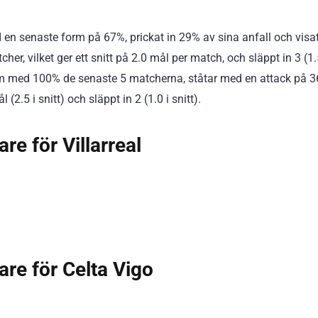
 en senaste form på 67%, prickat in 29% av sina anfall och visa
er, vilket ger ett snitt på 2.0 mål per match, och släppt in 3 (1.
orm med 100% de senaste 5 matcherna, ståtar med en attack på 
2.5 i snitt) och släppt in 2 (1.0 i snitt).
e för Villarreal
re för Celta Vigo