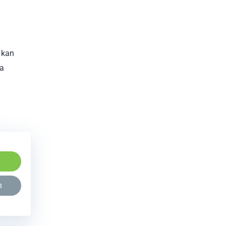
 kan
ra
n