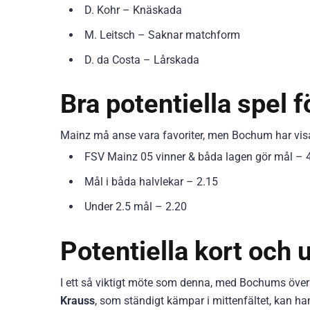
D. Kohr – Knäskada
M. Leitsch – Saknar matchform
D. da Costa – Lårskada
Bra potentiella spel 
Mainz må anse vara favoriter, men Bochum har visat 
FSV Mainz 05 vinner & båda lagen gör mål – 
Mål i båda halvlekar – 2.15
Under 2.5 mål – 2.20
Potentiella kort och 
I ett så viktigt möte som denna, med Bochums över
Krauss
, som ständigt kämpar i mittenfältet, kan hamn