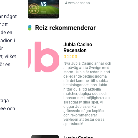
4 veckor sedan
ar något
 att
Reiz rekommenderar
nde en
adion i
Jubla Casino
ör
Recension
, vilket
Nya Jubla Casino är här och
ör en
är påväg att ta Sverige med
storm. Jubla är redan bland
de ledande bettingsidorna
när det kommer till snabba
betalningar och hos Jubla
hittar du alltid aktuella
matcher, dagliga odds och
boostar med möjligheter att
svaga
skräddarsy dina spel. Vi
diggar Jublas enkla
Lee
och
gränssnitt något kopiöst
och rekommenderar
verkligen att testar deras
sportsbook!