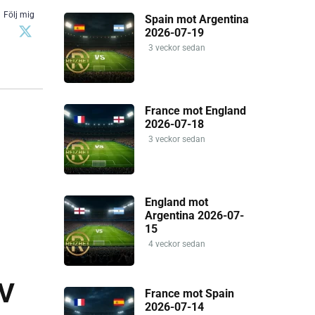
Följ mig
Spain mot Argentina
2026-07-19
3 veckor sedan
France mot England
2026-07-18
3 veckor sedan
England mot
Argentina 2026-07-
15
4 veckor sedan
SV
France mot Spain
2026-07-14