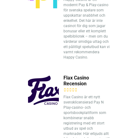
modernt Pay & Play-casino
för svenska spelare som
uppskattar snabbhet och
enkelhet. Det här är inte
casinot för dig som jagar
bonusar eller ett komplett
spelbibliotek – men om du
värderar smidiga uttag och
ett pålitligt spelutbud kan vi
varmt rekommendera
Happy Casino.
Flax Casino
Recension
Flax Casino är ett nytt
svensklicensierad Pay N
Play-casino- och
sportsbookplattform som
kombinerar snabb
registrering med ett stort
utbud av spel och
marknader. Här erbjuds allt