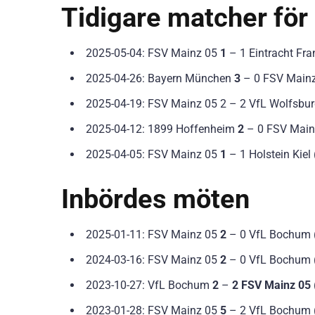
Tidigare matcher för
2025-05-04: FSV Mainz 05
1
– 1 Eintracht Fr
2025-04-26: Bayern München
3
– 0 FSV Mainz
2025-04-19: FSV Mainz 05 2 – 2 VfL Wolfsb
2025-04-12: 1899 Hoffenheim
2
– 0 FSV Mainz
2025-04-05: FSV Mainz 05
1
– 1 Holstein Kie
Inbördes möten
2025-01-11: FSV Mainz 05
2
– 0 VfL Bochum
2024-03-16: FSV Mainz 05
2
– 0 VfL Bochum
2023-10-27: VfL Bochum
2
–
2 FSV Mainz 05
2023-01-28: FSV Mainz 05
5
– 2 VfL Bochum